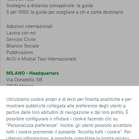
Sostegno a distanza consapevole: la guida
5 per 1000: la guida per scegliere a chi e come destinarlo
Adozioni internazionali
Lavora con noi
Servizio Civile
Bilancio Sociale
Pubblicazioni
AVSI e Mistral Tour Internazionale
MILANO – Headquarters
Via Donatello, 5B
20131 Milano
Tel.: 02 6749 881
Utilizziamo cookie propri e di terzi per finalità analitiche e per
mostrare pubblicità collegata alle preferenze degli utenti a
CESENA – Sostegno a distanza
partire dalle loro abitudini di navigazione e dal loro profilo. È
Via Padre Vicinio da Sarsina, 216
possibile configurare o rifiutare i cookie facendo clic su
47521 Cesena
“Personalizza preferenze”. Inoltre, gli utenti possono accettare
Tel.: 0547 360 811
tutti i cookie premendo il pulsante “Accetta tutti i cookie”. Per
ulteriori informazioni, è possibile consultare la nostra
privacy