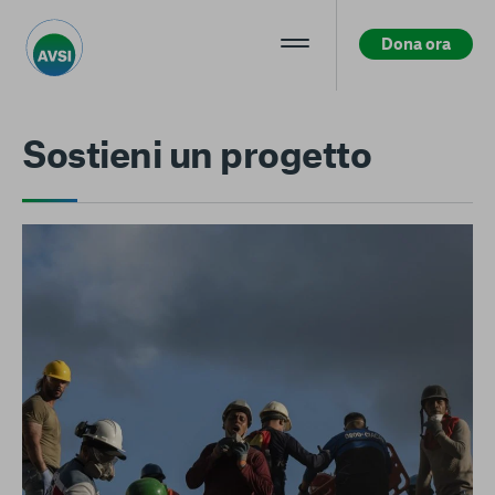
Dona ora
Centro preferenze sulla privacy
Sostieni un progetto
La tua privacy
I cookie e altre tecnologie simili sono una parte
fondamentale del funzionamento della nostra Piattaforma.
L’obiettivo principale dei cookie è rendere l’esperienza di
navigazione più comoda ed efficiente, nonché consentirci di
migliorare i nostri servizi e la Piattaforma stessa. Inoltre, i
cookie vengono utilizzati per mostrare pubblicità che risulti
interessante per l’utente quando visita i siti Web e le app di
terzi. Qui sono disponibili tutte le informazioni sui cookie che
utilizziamo e sarà possibile attivarli e/o disattivarli secondo
le proprie preferenze, salvo i Cookie strettamente necessari
per il funzionamento della Piattaforma. È importante tenere