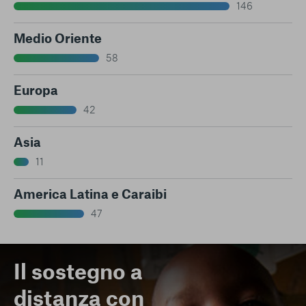
146
Medio Oriente
58
Europa
42
Asia
11
America Latina e Caraibi
47
Il sostegno a
distanza con