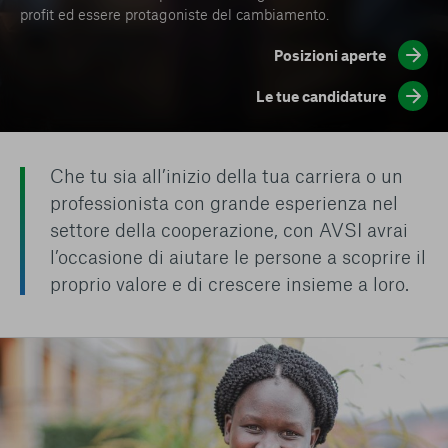
conto del fatto che il blocco di alcuni cookie può
profit ed essere protagoniste del cambiamento.
condizionare l’esperienza sulla Piattaforma e il suo
funzionamento. Premendo “Conferma le mie scelte”, la
Posizioni aperte
selezione relativa ai cookie effettuata verrà salvata. Se non è
stata selezionata alcuna opzione, premere questo pulsante
Le tue candidature
equivarrà a rifiutare tutti i cookie. Per ulteriori informazioni, è
possibile consultare la nostra
Ulteriori informazioni
Che tu sia all’inizio della tua carriera o un
Cookie strettamente necessari
professionista con grande esperienza nel
settore della cooperazione, con AVSI avrai
Cookie di analisi
l’occasione di aiutare le persone a scoprire il
proprio valore e di crescere insieme a loro.
Cookies di marketing