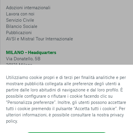
Adozioni internazionali
Lavora con noi
Servizio Civile
Bilancio Sociale
Pubblicazioni
AVSI e Mistral Tour Internazionale
MILANO – Headquarters
Via Donatello, 5B
20131 Milano
Tel.: 02 6749 881
Utilizziamo cookie propri e di terzi per finalità analitiche e per
mostrare pubblicità collegata alle preferenze degli utenti a
CESENA – Sostegno a distanza
partire dalle loro abitudini di navigazione e dal loro profilo. È
Via Padre Vicinio da Sarsina, 216
possibile configurare o rifiutare i cookie facendo clic su
47521 Cesena
“Personalizza preferenze”. Inoltre, gli utenti possono accettare
Tel.: 0547 360 811
tutti i cookie premendo il pulsante “Accetta tutti i cookie”. Per
ulteriori informazioni, è possibile consultare la nostra
privacy
Detrazioni e deduzioni fiscali sulle donazioni: cosa sapere e
policy
.
come usufruirne
Policy e procedure