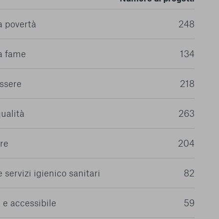
 l’esperienza sulla
ie scelte”, la
a povertà
248
è stata selezionata
tutti i cookie. Per
ri informazioni
a fame
134
ssere
218
qualità
263
Consenti tutti
re
204
 servizi igienico sanitari
82
 e accessibile
59