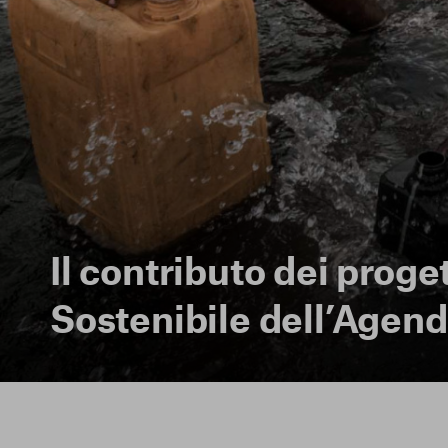
Il contributo dei proget
La tua privacy
Sostenibile dell’Agend
Cookie strettamente
necessari
Cookie di analisi
Cookies di marketing