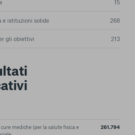
a
15
 e istituzioni solide
268
r gli obiettivi
213
ltati
ativi
cure mediche (per la salute fisica e
261.794
ciale