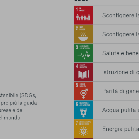
conto del fatto che il blocco di alcuni cookie può condizionare
Piattaforma e il suo funzionamento. Premendo “Conferma le m
Sconfiggere l
selezione relativa ai cookie effettuata verrà salvata. Se non 
alcuna opzione, premere questo pulsante equivarrà a rifiutare 
ulteriori informazioni, è possibile consultare la nostra
Ulterio
Sconfiggere l
Salute e bene
Istruzione di 
e scelte
Parità di gene
stenibile (SDGs,
re più la guida
Acqua pulita e
prese e dei
nel mondo
Energia pulita