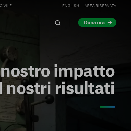
CIVILE
ENGLISH
AREA RISERVATA
Dona ora
l nostro impatto
I nostri risultati