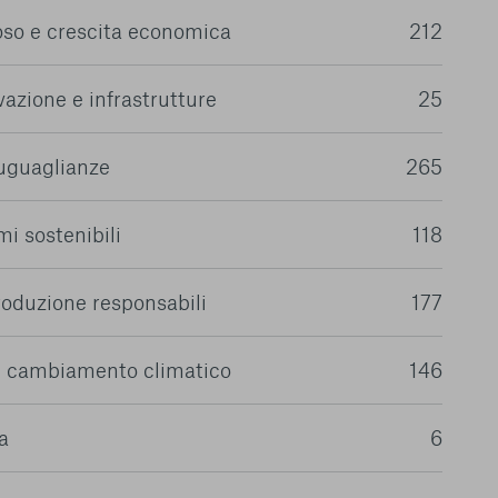
oso e crescita economica
212
azione e infrastrutture
25
suguaglianze
265
i sostenibili
118
oduzione responsabili
177
il cambiamento climatico
146
a
6