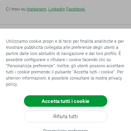
Ci trovi su
Instagram
,
Linkedin
Facebook
,
Utilizziamo cookie propri e di terzi per finalità analitiche e per
mostrare pubblicità collegata alle preferenze degli utenti a
partire dalle loro abitudini di navigazione e dal loro profilo. È
possibile configurare o rifiutare i cookie facendo clic su
“Personalizza preferenze”. Inoltre, gli utenti possono accettare
tutti i cookie premendo il pulsante “Accetta tutti i cookie”. Per
ulteriori informazioni, è possibile consultare la nostra
privacy
policy
.
Fondazione AVSI – ETS
Accetta tutti i cookie
Osc iscritta all’Elenco delle Organizzazioni della Società
Consenti tutti
Civile secondo decreto AICS n. 2016/337/000143/0 del
Rifiuta tutti
4/4/2016 – C.F. 81017180407
Conferma le mie scelte
Personalizza preferenze