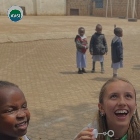
Centro preferenze sulla privacy
La tua privacy
I cookie e altre tecnologie simili sono una parte
fondamentale del funzionamento della nostra Piattaforma.
L’obiettivo principale dei cookie è rendere l’esperienza di
navigazione più comoda ed efficiente, nonché consentirci di
migliorare i nostri servizi e la Piattaforma stessa. Inoltre, i
cookie vengono utilizzati per mostrare pubblicità che risulti
interessante per l’utente quando visita i siti Web e le app di
terzi. Qui sono disponibili tutte le informazioni sui cookie che
utilizziamo e sarà possibile attivarli e/o disattivarli secondo
le proprie preferenze, salvo i Cookie strettamente necessari
per il funzionamento della Piattaforma. È importante tenere