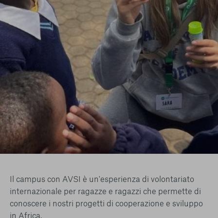
conto del fatto che il blocco di alcuni cookie può
condizionare l’esperienza sulla Piattaforma e il suo
funzionamento. Premendo “Conferma le mie scelte”, la
selezione relativa ai cookie effettuata verrà salvata. Se non è
stata selezionata alcuna opzione, premere questo pulsante
equivarrà a rifiutare tutti i cookie. Per ulteriori informazioni, è
possibile consultare la nostra
Ulteriori informazioni
Cookie strettamente necessari
Cookie di analisi
Cookies di marketing
Il campus con AVSI è un'esperienza di volontariato
internazionale per ragazze e ragazzi che permette di
conoscere i nostri progetti di cooperazione e sviluppo
in Africa.