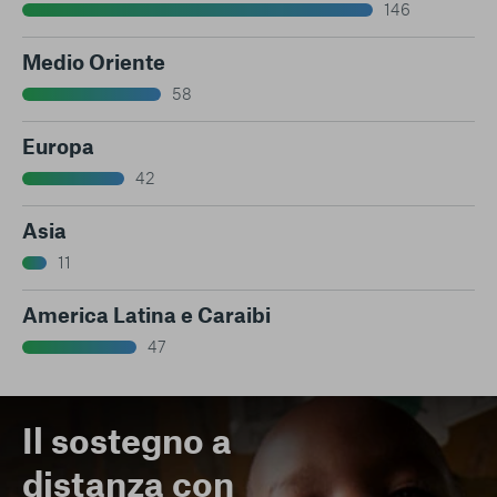
146
Medio Oriente
58
Europa
42
Asia
11
America Latina e Caraibi
47
Il sostegno a
distanza con