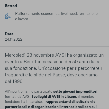
conto del fatto che il blocco di alcuni cookie può
Settori
condizionare l’esperienza sulla Piattaforma e il suo
funzionamento. Premendo “Conferma le mie scelte”, la
Rafforzamento economico, livelihood, formazione
selezione relativa ai cookie effettuata verrà salvata. Se non è
e lavoro
stata selezionata alcuna opzione, premere questo pulsante
equivarrà a rifiutare tutti i cookie. Per ulteriori informazioni, è
possibile consultare la nostra
Ulteriori informazioni
Data
24.11.2022
Cookie strettamente necessari
Mercoledì 23 novembre AVSI ha organizzato un
Cookie di analisi
evento a Beirut in occasione dei 50 anni dalla
sua fondazione. Un'occasione per ripercorrere i
Cookies di marketing
traguardi e le sfide nel Paese, dove operiamo
dal 1996.
All'incontro hanno partecipato
sette giovani imprenditori
formati da AVSI,
i colleghi di AVSI in Libano
, il membro
fondatore La Libanaise, i
rappresentanti di istituzioni e
partner locali e di organizzazioni internazionali con cui