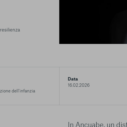
resilienza
Data
16.02.2026
zione dell'infanzia
In Ancuabe, un dist