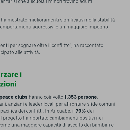
r far sì che a scuola i minori trovino adulti
 l’esperienza sulla
ie scelte”, la
è stata selezionata
ha mostrato miglioramenti significativi nella stabilità
tutti i cookie. Per
 comportamenti aggressivi e un maggiore impegno
ri informazioni
enti per sognare oltre il conflitto”, ha raccontato
ipato alle attività.
Consenti tutti
rzare i
zioni
peace clubs
hanno coinvolto
1.353 persone
,
ani, anziani e leader locali per affrontare sfide comuni
acifica dei conflitti. In Ancuabe, il
79%
dei
del progetto ha riportato cambiamenti positivi nei
come una maggiore capacità di ascolto dei bambini e