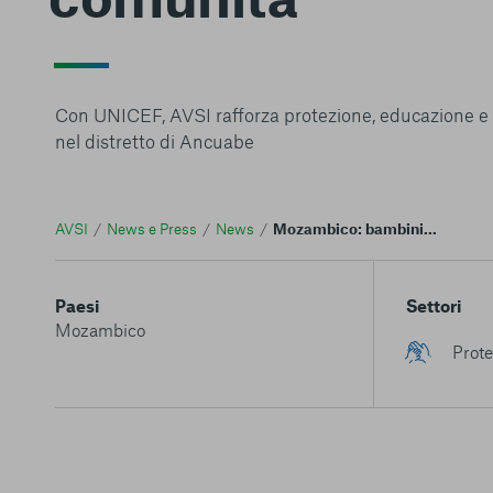
Con UNICEF, AVSI rafforza protezione, educazione e 
nel distretto di Ancuabe
AVSI
News e Press
News
Mozambico: bambini reclutati da gruppi armati tornano in sicurezza nelle comunità
Paesi
Settori
Mozambico
Prote