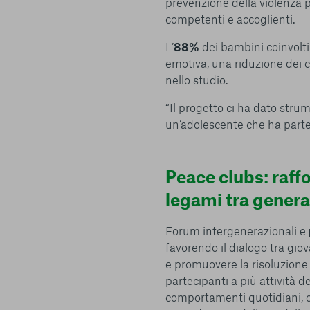
prevenzione della violenza pe
conto del fatto che il blocco di alcuni cookie può condizionare
competenti e accoglienti.
Piattaforma e il suo funzionamento. Premendo “Conferma le m
selezione relativa ai cookie effettuata verrà salvata. Se non 
L’
88%
dei bambini coinvolti 
alcuna opzione, premere questo pulsante equivarrà a rifiutare 
emotiva, una riduzione dei
ulteriori informazioni, è possibile consultare la nostra
Ulterio
nello studio.
“Il progetto ci ha dato strum
un’adolescente che ha partec
e scelte
Peace clubs: raffo
legami tra genera
Forum intergenerazionali e
favorendo il dialogo tra giov
e promuovere la risoluzione p
partecipanti a più attività 
comportamenti quotidiani, 