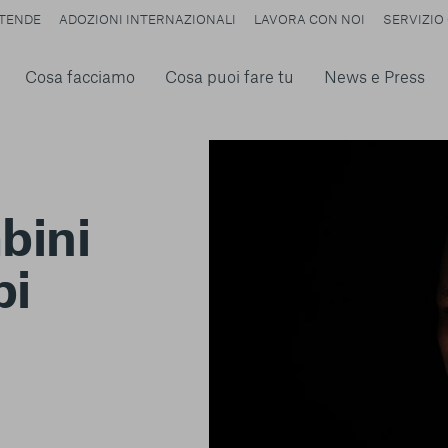
TENDE
ADOZIONI INTERNAZIONALI
LAVORA CON NOI
SERVIZIO 
Cosa facciamo
Cosa puoi fare tu
News e Press
bini
pi
n