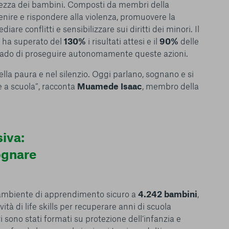
curezza dei bambini. Composti da membri della
nire e rispondere alla violenza, promuovere la
are conflitti e sensibilizzare sui diritti dei minori. Il
 ha superato del
130%
i risultati attesi e il
90%
delle
grado di proseguire autonomamente queste azioni.
lla paura e nel silenzio. Oggi parlano, sognano e si
e a scuola”, racconta
Muamede Isaac
, membro della
iva:
le del funzionamento
ognare
endere l’esperienza di
igliorare i nostri
izzati per mostrare
 siti Web e le app di
 ambiente di apprendimento sicuro a
4.242 bambini
,
e utilizziamo e sarà
vità di life skills per recuperare anni di scuola
ze, salvo i Cookie
ri sono stati formati su protezione dell’infanzia e
ma. È importante tenere