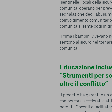
“sentinelle” locali della si
comunità, operano per preve
segnalazione degli abusi, medi
coinvolgimento comunitario
comunità si sente oggi in 
“Prima i bambini vivevano ne
sentono al sicuro nel tornar
comunità.
Centro preferenze sulla privacy
Educazione inclus
I cookie e altre tecnologie simili sono una parte fondamenta
“Strumenti per s
della nostra Piattaforma. L’obiettivo principale dei cookie è r
oltre il conflitto”
navigazione più comoda ed efficiente, nonché consentirci di m
servizi e la Piattaforma stessa. Inoltre, i cookie vengono util
pubblicità che risulti interessante per l’utente quando visita i
Il progetto ha garantito un
terzi. Qui sono disponibili tutte le informazioni sui cookie ch
con percorsi accelerati e atti
possibile attivarli e/o disattivarli secondo le proprie preferen
perduti. Docenti e facilitato
strettamente necessari per il funzionamento della Piattafor