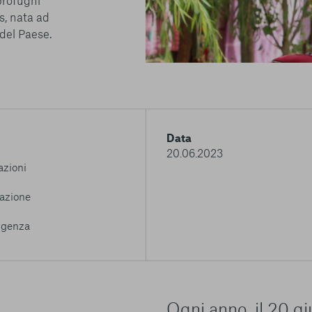
profughi
ss, nata ad
del Paese.
Data
20.06.2023
zioni
azione
genza
Ogni anno, il 20 gi