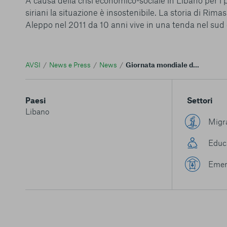
A causa della crisi economico-sociale in Libano per i 
siriani la situazione è insostenibile. La storia di Rima
Aleppo nel 2011 da 10 anni vive in una tenda nel sud 
AVSI
News e Press
News
Giornata mondiale del rifugiato: la vita dei siriani in Libano
Paesi
Settori
Libano
Migra
Educ
Emer