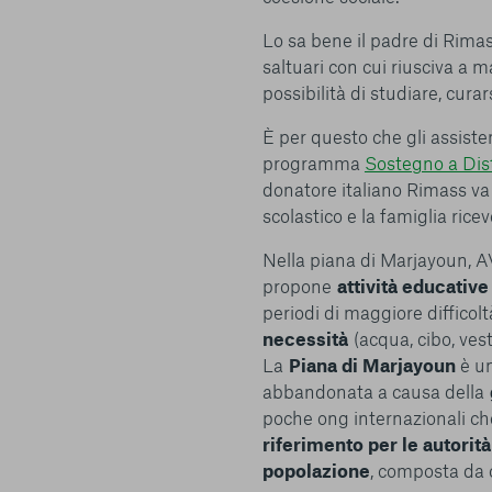
conto del fatto che il blocco di alcuni cookie può condizionare
Piattaforma e il suo funzionamento. Premendo “Conferma le m
Lo sa bene il padre di Rimas
selezione relativa ai cookie effettuata verrà salvata. Se non 
saltuari con cui riusciva a m
alcuna opzione, premere questo pulsante equivarrà a rifiutare 
possibilità di studiare, cura
ulteriori informazioni, è possibile consultare la nostra
Ulterio
È per questo che gli assiste
programma
Sostegno a Dis
donatore italiano Rimass va a
scolastico e la famiglia rice
Nella piana di Marjayoun, A
e scelte
propone
attività educativ
periodi di maggiore difficolt
necessità
(acqua, cibo, vesti
La
Piana di Marjayoun
è u
abbandonata a causa della
poche ong internazionali ch
riferimento per le autorità
popolazione
, composta da