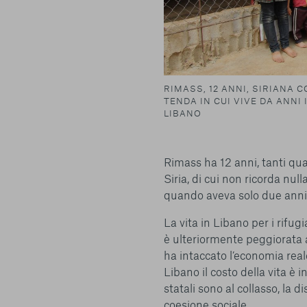
RIMASS, 12 ANNI, SIRIANA 
TENDA IN CUI VIVE DA ANNI
LIBANO
Centro preferenze sulla privacy
Rimass ha 12 anni, tanti quan
Siria, di cui non ricorda nul
quando aveva solo due anni
I cookie e altre tecnologie simili sono una parte fondamenta
della nostra Piattaforma. L’obiettivo principale dei cookie è r
La vita in Libano per i rifug
navigazione più comoda ed efficiente, nonché consentirci di m
è ulteriormente peggiorata a
servizi e la Piattaforma stessa. Inoltre, i cookie vengono util
ha intaccato l’economia rea
pubblicità che risulti interessante per l’utente quando visita i
Libano il costo della vita è i
terzi. Qui sono disponibili tutte le informazioni sui cookie ch
possibile attivarli e/o disattivarli secondo le proprie preferen
statali sono al collasso, la 
strettamente necessari per il funzionamento della Piattafor
coesione sociale.