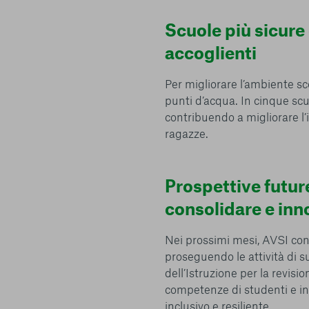
conto del fatto che il blocco di alcuni cookie può condizionare
Piattaforma e il suo funzionamento. Premendo “Conferma le m
Scuole più sicure
selezione relativa ai cookie effettuata verrà salvata. Se non 
accoglienti
alcuna opzione, premere questo pulsante equivarrà a rifiutare 
ulteriori informazioni, è possibile consultare la nostra
Ulterio
Per migliorare l’ambiente scola
punti d’acqua. In cinque scu
contribuendo a migliorare l’i
ragazze.
e scelte
Prospettive futur
consolidare e inn
Nei prossimi mesi, AVSI cont
proseguendo le attività di s
dell’Istruzione per la revisio
competenze di studenti e in
inclusivo e resiliente.