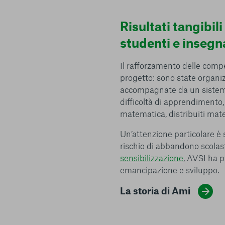
Risultati tangibili
studenti e insegn
Il rafforzamento delle compe
progetto: sono state organiz
accompagnate da un sistema 
Centro preferenze sulla privacy
difficoltà di apprendimento, 
matematica, distribuiti mater
Un’attenzione particolare è s
rischio di abbandono scolas
I cookie e altre tecnologie simili sono una parte fondamenta
sensibilizzazione
, AVSI ha 
della nostra Piattaforma. L’obiettivo principale dei cookie è r
navigazione più comoda ed efficiente, nonché consentirci di m
emancipazione e sviluppo.
servizi e la Piattaforma stessa. Inoltre, i cookie vengono util
pubblicità che risulti interessante per l’utente quando visita i
La storia di Ami
terzi. Qui sono disponibili tutte le informazioni sui cookie ch
possibile attivarli e/o disattivarli secondo le proprie preferen
strettamente necessari per il funzionamento della Piattafor