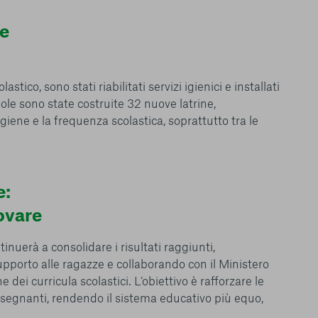
 l’esperienza sulla
ie scelte”, la
 e
è stata selezionata
tutti i cookie. Per
ri informazioni
stico, sono stati riabilitati servizi igienici e installati
ole sono state costruite 32 nuove latrine,
giene e la frequenza scolastica, soprattutto tra le
Consenti tutti
e:
ovare
inuerà a consolidare i risultati raggiunti,
upporto alle ragazze e collaborando con il Ministero
ne dei curricula scolastici. L’obiettivo è rafforzare le
segnanti, rendendo il sistema educativo più equo,