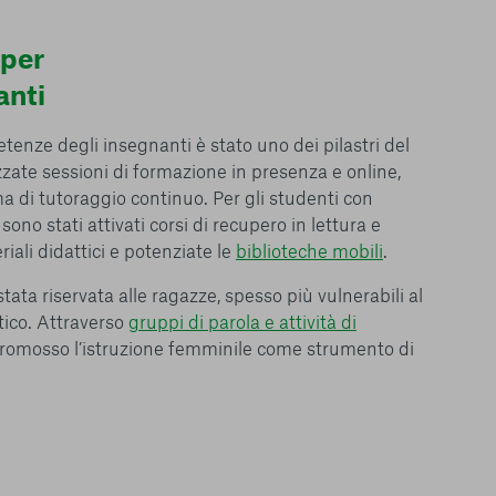
 per
anti
tenze degli insegnanti è stato uno dei pilastri del
zate sessioni di formazione in presenza e online,
di tutoraggio continuo. Per gli studenti con
sono stati attivati corsi di recupero in lettura e
iali didattici e potenziate le
biblioteche mobili
.
tata riservata alle ragazze, spesso più vulnerabili al
tico. Attraverso
gruppi di parola e attività di
le del funzionamento
promosso l’istruzione femminile come strumento di
endere l’esperienza di
igliorare i nostri
izzati per mostrare
 siti Web e le app di
e utilizziamo e sarà
ze, salvo i Cookie
ma. È importante tenere