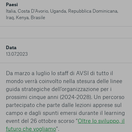
conto del fatto che il blocco di alcuni cookie può
Paesi
condizionare l’esperienza sulla Piattaforma e il suo
Italia
,
Costa D'Avorio
,
Uganda
,
Repubblica Dominicana
,
funzionamento. Premendo “Conferma le mie scelte”, la
Iraq
,
Kenya
,
Brasile
selezione relativa ai cookie effettuata verrà salvata. Se non è
stata selezionata alcuna opzione, premere questo pulsante
equivarrà a rifiutare tutti i cookie. Per ulteriori informazioni, è
possibile consultare la nostra
Ulteriori informazioni
Data
13.07.2023
Cookie strettamente necessari
Cookie di analisi
Da marzo a luglio lo staff di AVSI di tutto il
mondo verrà coinvolto nella stesura delle linee
Cookies di marketing
guida strategiche dell’organizzazione per i
prossimi cinque anni (2024-2028). Un percorso
partecipato che parte dalle lezioni apprese sul
campo e dagli spunti emersi durante il learning
event del 26 ottobre scorso “
Oltre lo sviluppo, il
futuro che vogliamo
”.