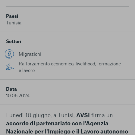
conto del fatto che il blocco di alcuni cookie può
condizionare l’esperienza sulla Piattaforma e il suo
funzionamento. Premendo “Conferma le mie scelte”, la
Paesi
selezione relativa ai cookie effettuata verrà salvata. Se non è
Tunisia
stata selezionata alcuna opzione, premere questo pulsante
equivarrà a rifiutare tutti i cookie. Per ulteriori informazioni, è
possibile consultare la nostra
Ulteriori informazioni
Settori
Migrazioni
Cookie strettamente necessari
Rafforzamento economico, livelihood, formazione
e lavoro
Cookie di analisi
Cookies di marketing
Data
10.06.2024
Lunedì 10 giugno, a Tunisi,
AVSI
firma un
accordo di partenariato con l'Agenzia
Nazionale per l'Impiego e il Lavoro autonomo