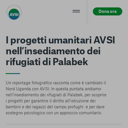
Dona ora
Centro preferenze sulla privacy
I progetti umanitari AVSI
nell’insediamento dei
La tua privacy
rifugiati di Palabek
I cookie e altre tecnologie simili sono una parte
fondamentale del funzionamento della nostra Piattaforma.
L’obiettivo principale dei cookie è rendere l’esperienza di
navigazione più comoda ed efficiente, nonché consentirci di
Un reportage fotografico racconta come è cambiato il
migliorare i nostri servizi e la Piattaforma stessa. Inoltre, i
Nord Uganda con AVSI. In questa puntata andiamo
cookie vengono utilizzati per mostrare pubblicità che risulti
nell’insediamento dei rifugiati di Palabek, per scoprire
interessante per l’utente quando visita i siti Web e le app di
i progetti per garantire il diritto all’istruzione dei
terzi. Qui sono disponibili tutte le informazioni sui cookie che
bambini e dei ragazzi del campo profughi e per dare
utilizziamo e sarà possibile attivarli e/o disattivarli secondo
sostegno psicologico con un approccio comunitario.
le proprie preferenze, salvo i Cookie strettamente necessari
per il funzionamento della Piattaforma. È importante tenere