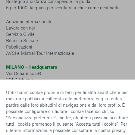
Sostegno a distanza consapevole: la guida
5 per 1000: la guida per scegliere a chi e come destinarlo
Adozioni internazionali
Lavora con noi
Servizio Civile
Bilancio Sociale
Pubblicazioni
AVSI e Mistral Tour Internazionale
MILANO – Headquarters
Via Donatello, 5B
20131 Milano
Tel.: 02 6749 881
Utilizziamo cookie propri e di terzi per finalità analitiche e per
mostrare pubblicità collegata alle preferenze degli utenti a
CESENA – Sostegno a distanza
partire dalle loro abitudini di navigazione e dal loro profilo. È
Via Padre Vicinio da Sarsina, 216
possibile configurare o rifiutare i cookie facendo clic su
47521 Cesena
“Personalizza preferenze”. Inoltre, gli utenti possono accettare
Tel.: 0547 360 811
tutti i cookie premendo il pulsante “Accetta tutti i cookie”. Per
ulteriori informazioni, è possibile consultare la nostra
privacy
Detrazioni e deduzioni fiscali sulle donazioni: cosa sapere e