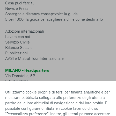
Cosa puoi fare tu
News e Press
Sostegno a distanza consapevole: la guida
5 per 1000: la guida per scegliere a chi e come destinarlo
Adozioni internazionali
Lavora con noi
Servizio Civile
Bilancio Sociale
Pubblicazioni
AVSI e Mistral Tour Internazionale
MILANO – Headquarters
Via Donatello, 5B
20131 Milano
Tel.: 02 6749 881
Utilizziamo cookie propri e di terzi per finalità analitiche e per
mostrare pubblicità collegata alle preferenze degli utenti a
CESENA – Sostegno a distanza
partire dalle loro abitudini di navigazione e dal loro profilo. È
Via Padre Vicinio da Sarsina, 216
possibile configurare o rifiutare i cookie facendo clic su
47521 Cesena
“Personalizza preferenze”. Inoltre, gli utenti possono accettare
Tel.: 0547 360 811