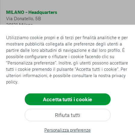
MILANO – Headquarters
Via Donatello, 5B
20131 Milano
Tel.: 02 6749 881
Utilizziamo cookie propri e di terzi per finalità analitiche e per
mostrare pubblicità collegata alle preferenze degli utenti a
CESENA – Sostegno a distanza
partire dalle loro abitudini di navigazione e dal loro profilo. È
Via Padre Vicinio da Sarsina, 216
possibile configurare o rifiutare i cookie facendo clic su
47521 Cesena
“Personalizza preferenze”. Inoltre, gli utenti possono accettare
Tel.: 0547 360 811
tutti i cookie premendo il pulsante “Accetta tutti i cookie”. Per
ulteriori informazioni, è possibile consultare la nostra
privacy
Detrazioni e deduzioni fiscali sulle donazioni: cosa sapere e
policy
.
come usufruirne
Policy e procedure
Whistleblowing Policy
Accetta tutti i cookie
Privacy policy
Consenti tutti
Cookie policy
Rifiuta tutti
Configurazione Cookies
Conferma le mie scelte
All rights reserved
Personalizza preferenze