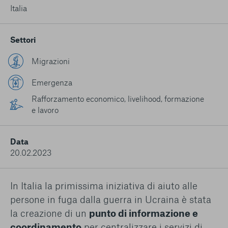
conto del fatto che il blocco di alcuni cookie può
Italia
condizionare l’esperienza sulla Piattaforma e il suo
funzionamento. Premendo “Conferma le mie scelte”, la
selezione relativa ai cookie effettuata verrà salvata. Se non è
Settori
stata selezionata alcuna opzione, premere questo pulsante
equivarrà a rifiutare tutti i cookie. Per ulteriori informazioni, è
Migrazioni
possibile consultare la nostra
Ulteriori informazioni
Emergenza
Cookie strettamente necessari
Rafforzamento economico, livelihood, formazione
e lavoro
Cookie di analisi
Data
Cookies di marketing
20.02.2023
In Italia la primissima iniziativa di aiuto alle
persone in fuga dalla guerra in Ucraina è stata
la creazione di un
punto di informazione e
coordinamento
per centralizzare i servizi di