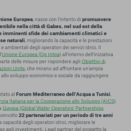
nione Europea
, nasce con l’intento di
promuovere
nibile nella città di Gabes, nel sud est della
le imminenti sfide dei cambiamenti climatici e
se naturali
, migliorando la capacità e le prestazioni
 e ambientali degli operatori dei servizi idrici. Il
'
Unione Europea (Dg Intpa)
all'interno dell’iniziativa
rte delle misure per rispondere agli
Obiettivi di
azioni Unite
, che mirano ad affrontare un'ampia
 allo sviluppo economico e sociale da raggiungere
ntato al
Forum Mediterraneo dell’Acqua a Tunisi
,
zia Italiana per la Cooperazione allo Sviluppo (AICS)
da
Gwopa (Global Water Operators' Partnerships
oinvolto
22 partenariati per un periodo di tre anni
la capacità degli operatori idrici, migliorare le
sso agli investimenti. Lead partner del progetto la