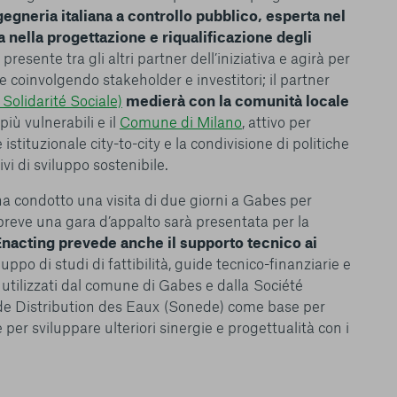
ngegneria italiana a controllo pubblico, esperta nel
le del funzionamento
a nella progettazione e riqualificazione degli
endere l’esperienza di
resente tra gli altri partner dell’iniziativa e agirà per
igliorare i nostri
e coinvolgendo stakeholder e investitori; il partner
izzati per mostrare
olidarité Sociale)
medierà con la comunità locale
 siti Web e le app di
più vulnerabili e il
Comune di Milano
, attivo per
e utilizziamo e sarà
tituzionale city-to-city e la condivisione di politiche
ze, salvo i Cookie
ivi di sviluppo sostenibile.
ma. È importante tenere
 l’esperienza sulla
 condotto una visita di due giorni a Gabes per
ie scelte”, la
è stata selezionata
A breve una gara d’appalto sarà presentata per la
tutti i cookie. Per
Enacting prevede anche il supporto tecnico ai
ri informazioni
luppo di studi di fattibilità, guide tecnico-finanziarie e
 utilizzati dal comune di Gabes e dalla Société
 de Distribution des Eaux (Sonede) come base per
 per sviluppare ulteriori sinergie e progettualità con i
Consenti tutti