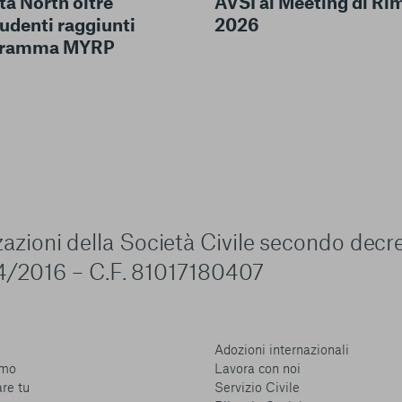
AVSI al Meeting di Ri
a North oltre
2026
udenti raggiunti
ogramma MYRP
zzazioni della Società Civile secondo decr
4/2016 – C.F. 81017180407
Adozioni internazionali
amo
Lavora con noi
are tu
Servizio Civile