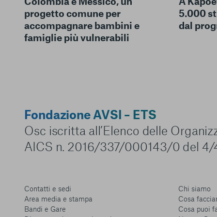
Colombia e Messico, un
A Kapoet
progetto comune per
5.000 st
accompagnare bambini e
dal pr
famiglie più vulnerabili
Fondazione AVSI – ETS
Osc iscritta all’Elenco delle Organi
AICS n. 2016/337/000143/0 del 4/
Contatti e sedi
Chi siamo
Area media e stampa
Cosa facci
Bandi e Gare
Cosa puoi f