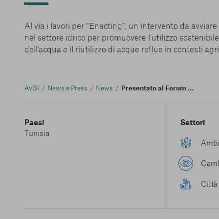
Al via i lavori per “Enacting”, un intervento da avviare
nel settore idrico per promuovere l’utilizzo sostenibile
dell’acqua e il riutilizzo di acque reflue in contesti agri
AVSI
News e Press
News
Presentato al Forum Internazionale per l’Acqua di Tunisi il progetto “Enacting”
Paesi
Settori
Tunisia
Ambi
Camb
Città