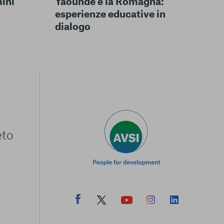
Yaoundé e la Romagna:
mini
esperienze educative in
dialogo
eto