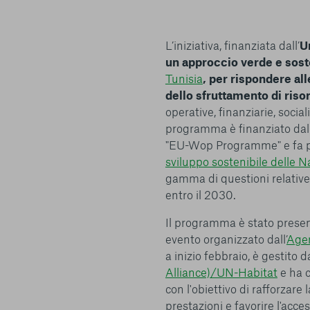
L’iniziativa, finanziata dall’
U
un approccio verde e soste
Tunisia
, per rispondere al
dello sfruttamento di risor
operative, finanziarie, sociali
programma è finanziato dall
"EU-Wop Programme" e fa pa
sviluppo sostenibile delle N
gamma di questioni relative
entro il 2030.
Il programma è stato prese
evento organizzato dall’
Agen
a inizio febbraio, è gestito 
Centro preferenze sulla privacy
Alliance)/UN-Habitat
e ha c
con l'obiettivo di rafforzare 
prestazioni e favorire l'acce