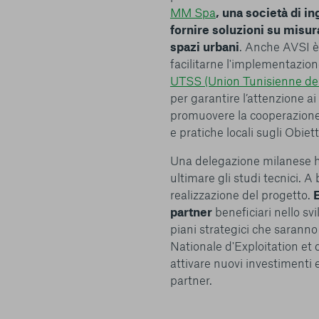
MM Spa
, una società di i
I cookie e altre tecnologie simili sono una parte fondamenta
fornire soluzioni su misur
della nostra Piattaforma. L’obiettivo principale dei cookie è r
spazi urbani
. Anche AVSI è p
navigazione più comoda ed efficiente, nonché consentirci di m
facilitarne l'implementazion
servizi e la Piattaforma stessa. Inoltre, i cookie vengono util
UTSS (Union Tunisienne de S
pubblicità che risulti interessante per l’utente quando visita i
per garantire l’attenzione ai 
terzi. Qui sono disponibili tutte le informazioni sui cookie ch
promuovere la cooperazione is
possibile attivarli e/o disattivarli secondo le proprie preferen
e pratiche locali sugli Obiett
strettamente necessari per il funzionamento della Piattafor
conto del fatto che il blocco di alcuni cookie può condizionare
Una delegazione milanese ha
Piattaforma e il suo funzionamento. Premendo “Conferma le m
selezione relativa ai cookie effettuata verrà salvata. Se non 
ultimare gli studi tecnici. 
alcuna opzione, premere questo pulsante equivarrà a rifiutare 
realizzazione del progetto.
ulteriori informazioni, è possibile consultare la nostra
Ulterio
partner
beneficiari nello svi
piani strategici che saranno
Nationale d'Exploitation et
attivare nuovi investimenti e
partner.
e scelte