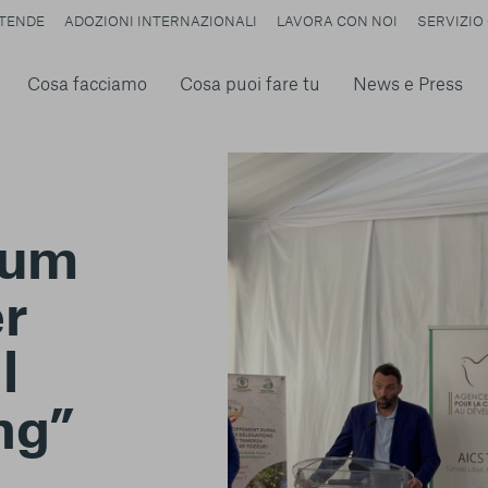
TENDE
ADOZIONI INTERNAZIONALI
LAVORA CON NOI
SERVIZIO 
Cosa facciamo
Cosa puoi fare tu
News e Press
rum
er
l
ng”