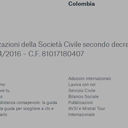
ulteriori informazioni, è possibile consultare la nostra
Ulterio
Colombia
zzazioni della Società Civile secondo decr
e scelte
4/2016 – C.F. 81017180407
Adozioni internazionali
amo
Lavora con noi
are tu
Servizio Civile
ss
Bilancio Sociale
distanza consapevole: la guida
Pubblicazioni
la guida per scegliere a chi e
AVSI e Mistral Tour
arlo
Internazionale