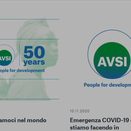
Centro preferenze sulla privacy
I cookie e altre tecnologie simili sono una parte fondamenta
della nostra Piattaforma. L’obiettivo principale dei cookie è r
navigazione più comoda ed efficiente, nonché consentirci di m
servizi e la Piattaforma stessa. Inoltre, i cookie vengono util
pubblicità che risulti interessante per l’utente quando visita i
terzi. Qui sono disponibili tutte le informazioni sui cookie ch
possibile attivarli e/o disattivarli secondo le proprie preferen
strettamente necessari per il funzionamento della Piattafor
conto del fatto che il blocco di alcuni cookie può condizionare
10.11.2020
Piattaforma e il suo funzionamento. Premendo “Conferma le m
iamoci nel mondo
Emergenza COVID-19 
selezione relativa ai cookie effettuata verrà salvata. Se non 
stiamo facendo in
alcuna opzione, premere questo pulsante equivarrà a rifiutare 