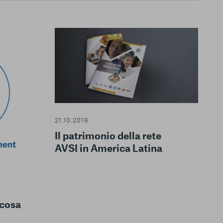
le del funzionamento
endere l’esperienza di
21.10.2019
igliorare i nostri
izzati per mostrare
Il patrimonio della rete
 siti Web e le app di
AVSI in America Latina
e utilizziamo e sarà
ze, salvo i Cookie
ma. È importante tenere
 l’esperienza sulla
ie scelte”, la
cosa
è stata selezionata
tutti i cookie. Per