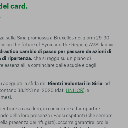
del card.
a
le del funzionamento
a
endere l’esperienza di
igliorare i nostri
za sulla Siria promossa a Bruxelles nei giorni 29-30
izzati per mostrare
 siti Web e le app di
e on the future of Syria and the Region) AVSI lancia
e utilizziamo e sarà
drastico cambio di passo per passare da azioni di
ze, salvo i Cookie
 di ripartenza,
che si regga su un piano di
ma. È importante tenere
re essenziali, a cominciare dalle scuole e dagli
 l’esperienza sulla
ie scelte”, la
è stata selezionata
ni adeguati la sfida dei
Rientri Volontari in Siria
: ad
tutti i cookie. Per
 contano 38.223 nel 2020 (dati
UNHCR
), e
ri informazioni
 mesi.
ientrare a casa loro, di concorrere a far ripartire
endo della loro presenza i Paesi ospitanti (che sempre
lla presenza dei rifugiati), occorre garantire loro le