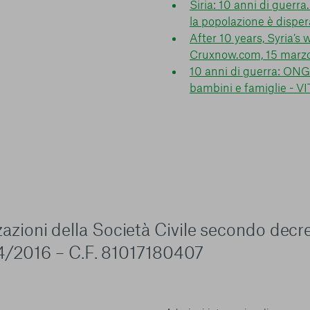
Siria: 10 anni di guerr
la popolazione è disper
After 10 years, Syria’s
Cruxnow.com, 15 marz
10 anni di guerra: ONG 
bambini e famiglie - V
zzazioni della Società Civile secondo decr
4/2016 – C.F. 81017180407