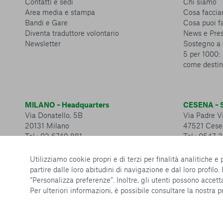
Contatti e sedi
Chi siamo
Area media e stampa
Cosa facci
Bandi e Gare
Cosa puoi f
Diventa traduttore volontario
News e Pre
Newsletter
Sostegno a 
5 per 1000: 
come destin
MILANO – Headquarters
CESENA – S
Via Donatello, 5B
Via Padre Vi
20131 Milano
47521 Cese
Tel.: 02 6749 881
Tel.: 0547 
Utilizziamo cookie propri e di terzi per finalità analitiche e
partire dalle loro abitudini di navigazione e dal loro profilo.
“Personalizza preferenze”. Inoltre, gli utenti possono accetta
Per ulteriori informazioni, è possibile consultare la nostra
p