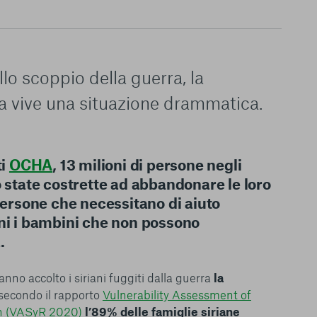
lo scoppio della guerra, la
ia vive una situazione drammatica.
ti
OCHA
, 13 milioni di persone negli
o state costrette ad abbandonare le loro
 persone che necessitano di aiuto
oni i bambini che non possono
.
nno accolto i siriani fuggiti dalla guerra
la
secondo il rapporto
Vulnerability Assessment of
n (VASyR 2020)
l’89% delle famiglie siriane