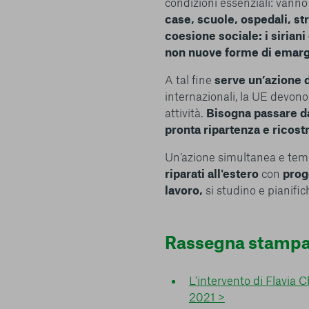
condizioni essenziali: vann
e scelte
case, scuole, ospedali, st
coesione sociale:
i sirian
non nuove forme di emarg
A tal fine
serve un’azione d
internazionali, la UE devono
attività.
Bisogna passare d
pronta ripartenza e ricost
Un’azione simultanea e temp
riparati all'estero
con
prog
lavoro,
si studino e pianific
Rassegna stamp
L'intervento di Flavia 
2021 >