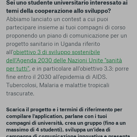
Sei uno studente universitario interessato ai
conto del fatto che il blocco di alcuni cookie può
condizionare l’esperienza sulla Piattaforma e il suo
temi della cooperazione allo sviluppo?
funzionamento. Premendo “Conferma le mie scelte”, la
Abbiamo lanciato un contest a cui puoi
selezione relativa ai cookie effettuata verrà salvata. Se non è
partecipare insieme ai tuoi compagni di corso
stata selezionata alcuna opzione, premere questo pulsante
proponendo un piano di comunicazione per un
equivarrà a rifiutare tutti i cookie. Per ulteriori informazioni, è
possibile consultare la nostra
Ulteriori informazioni
progetto sanitario in Uganda riferito
all'
obiettivo 3 di sviluppo sostenibile
Cookie strettamente necessari
dell'Agenda 2030 delle Nazioni Unite "sanità
per tutti"
, e in particolare all'obiettivo 3.3: porre
Cookie di analisi
fine entro il 2030 all’epidemia di AIDS.
Tubercolosi, Malaria e malattie tropicali
Cookies di marketing
trascurate.
Scarica il progetto e i termini di riferimento per
compilare l'application, parlane con i tuoi
compagni di università, crea un gruppo (fino a un
massimo di 4 studenti), sviluppa un'idea di
campagna di comunicazione innovativa e presenta