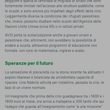
peggiore è quella di centinaia di migliaia di siriani che sono
fortemente limitati nell’accesso alle strutture pubbliche, come
le scuole, e sono ancora più impattati dagli effetti della crisi.
Leggermente diversa la condizione dei rifugiati palestinesi
che, invece, possono studiare nelle scuole dell’Agenzia delle
Nazioni Unite Unrwa (circa 65) o in istituti privati.
AVSI porta la scolarizzazione anche a giovani siriani e
palestinesi che, altrimenti, non avrebbero la possibilità di
andare a scuola, attraverso programmi di educazione non
formale, con corsi di matematica, inglese e arabo.
Speranze per il futuro
La sensazione di precarietà cui la storia recente ha abituato il
popolo libanese è bilanciata da un’ostentata capacità di
riparare. Una febbrile attività per ristabilire, passata la crisi, le
basi di un vivere normale.
Un’insegnante che prima della crisi guadagnava tra i 1600 e i
1800 euro al mese, ora arriva a malapena a 300 tanto che qui
l’adagio che guarda all’insegnamento come “a una missione”