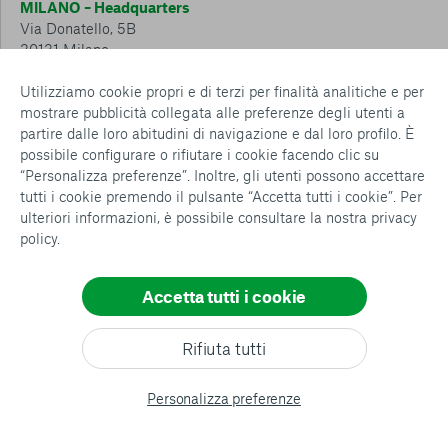
MILANO – Headquarters
Via Donatello, 5B
20131 Milano
Tel.: 02 6749 881
Utilizziamo cookie propri e di terzi per finalità analitiche e per
mostrare pubblicità collegata alle preferenze degli utenti a
CESENA – Sostegno a distanza
partire dalle loro abitudini di navigazione e dal loro profilo. È
Via Padre Vicinio da Sarsina, 216
possibile configurare o rifiutare i cookie facendo clic su
47521 Cesena
“Personalizza preferenze”. Inoltre, gli utenti possono accettare
Tel.: 0547 360 811
tutti i cookie premendo il pulsante “Accetta tutti i cookie”. Per
ulteriori informazioni, è possibile consultare la nostra
privacy
Detrazioni e deduzioni fiscali sulle donazioni: cosa sapere e
policy
.
come usufruirne
Policy e procedure
Whistleblowing Policy
Accetta tutti i cookie
Privacy policy
Cookie policy
Consenti tutti
Rifiuta tutti
Configurazione Cookies
Conferma le mie scelte
All rights reserved
Personalizza preferenze
© copyright AVSI 2026 –
Web Agency