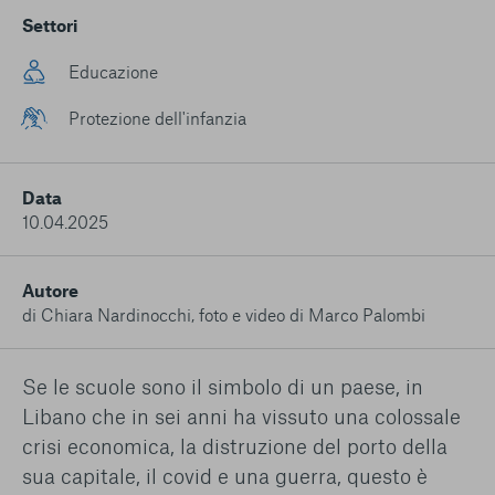
conto del fatto che il blocco di alcuni cookie può
Settori
condizionare l’esperienza sulla Piattaforma e il suo
funzionamento. Premendo “Conferma le mie scelte”, la
Educazione
selezione relativa ai cookie effettuata verrà salvata. Se non è
stata selezionata alcuna opzione, premere questo pulsante
Protezione dell'infanzia
equivarrà a rifiutare tutti i cookie. Per ulteriori informazioni, è
possibile consultare la nostra
Ulteriori informazioni
Data
Cookie strettamente necessari
10.04.2025
Cookie di analisi
Autore
di Chiara Nardinocchi, foto e video di Marco Palombi
Cookies di marketing
Se le scuole sono il simbolo di un paese, in
Libano che in sei anni ha vissuto una colossale
crisi economica, la distruzione del porto della
sua capitale, il covid e una guerra, questo è