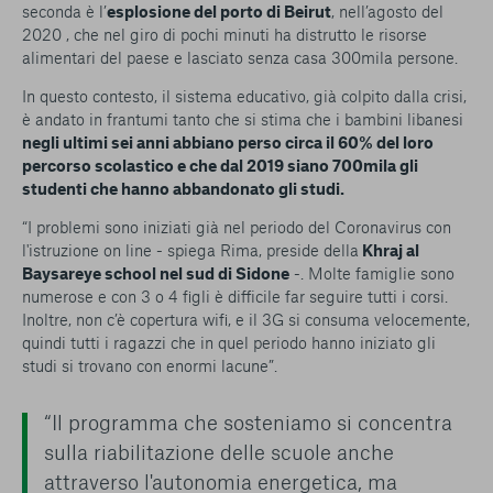
seconda è l’
esplosione del porto di Beirut
, nell’agosto del
2020 , che nel giro di pochi minuti ha distrutto le risorse
alimentari del paese e lasciato senza casa 300mila persone.
In questo contesto, il sistema educativo, già colpito dalla crisi,
è andato in frantumi tanto che si stima che i bambini libanesi
negli ultimi sei anni abbiano perso circa il 60% del loro
percorso scolastico e che dal 2019 siano 700mila gli
studenti che hanno abbandonato gli studi.
“I problemi sono iniziati già nel periodo del Coronavirus con
l'istruzione on line - spiega Rima, preside della
Khraj al
Baysareye school nel sud di Sidone
-. Molte famiglie sono
numerose e con 3 o 4 figli è difficile far seguire tutti i corsi.
Inoltre, non c’è copertura wifi, e il 3G si consuma velocemente,
quindi tutti i ragazzi che in quel periodo hanno iniziato gli
studi si trovano con enormi lacune”.
“Il programma che sosteniamo si concentra
sulla riabilitazione delle scuole anche
attraverso l'autonomia energetica, ma