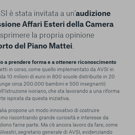
SI è stata invitata a un'
audizione
ione Affari Esteri della Camera
sprimere la propria opinione
rto del Piano Mattei
.
ndo a prendere forma e a ottenere riconoscimento
getti in corso, come quello implementato da AVSI in
da 10 milioni di euro in 800 scuole distribuite in 20
giunge circa 200.000 bambini e 500 insegnanti)
ell’Istruzione ivoriano, che sta lavorando a una riforma
rte ispirata da questa iniziativa.
talia propone un modo innovativo di costruire
tiamo riscontrando grande curiosità e interesse da
liono farne parte. Ma c’è ancora lavoro da fare, come
lvestri, segretario generale di AVSI, evidenziando