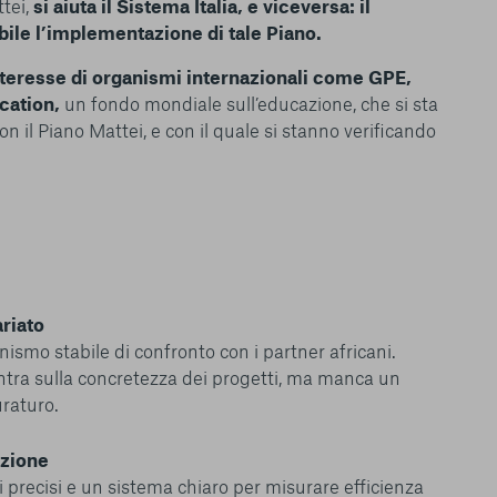
tei,
si aiuta il Sistema Italia, e viceversa: il
bile l’implementazione di tale Piano.
nteresse di organismi internazionali come GPE,
cation,
un fondo mondiale sull’educazione, che si sta
 il Piano Mattei, e con il quale si stanno verificando
riato
ismo stabile di confronto con i partner africani.
entra sulla concretezza dei progetti, ma manca un
raturo.
azione
i precisi e un sistema chiaro per misurare efficienza