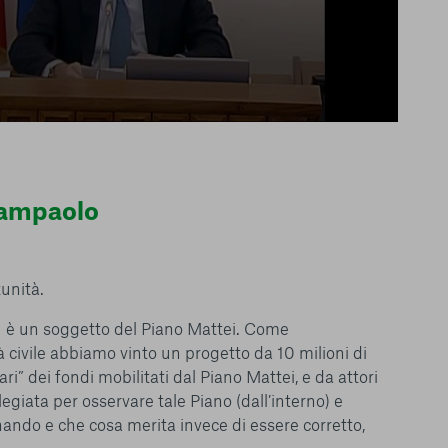
Giampaolo
unità.
le del funzionamento
endere l’esperienza di
è un soggetto del Piano Mattei. Come
igliorare i nostri
 civile abbiamo vinto un progetto da 10 milioni di
izzati per mostrare
ri” dei fondi mobilitati dal Piano Mattei, e da attori
 siti Web e le app di
e utilizziamo e sarà
egiata per osservare tale Piano (dall’interno) e
ze, salvo i Cookie
nando e che cosa merita invece di essere corretto,
ma. È importante tenere