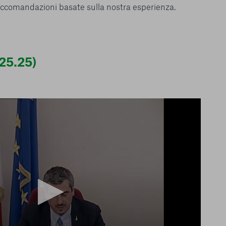
raccomandazioni basate sulla nostra esperienza.
 25.25)