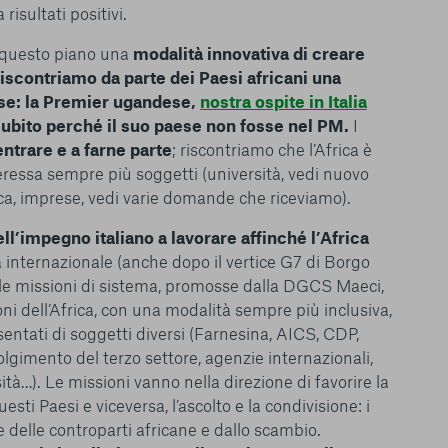
isultati positivi.
n questo piano una
modalità innovativa di creare
Riscontriamo da parte dei Paesi africani una
sse: la Premier ugandese,
nostra ospite in Italia
subito perché il suo paese non fosse nel PM.
I
entrare e a farne parte
; riscontriamo che l’Africa è
eressa sempre più soggetti (università, vedi nuovo
ica, imprese, vedi varie domande che riceviamo).
ll’impegno italiano a lavorare affinché l’Africa
 internazionale (anche dopo il vertice G7 di Borgo
 le missioni di sistema, promosse dalla DGCS Maeci,
oni dell’Africa, con una modalità sempre più inclusiva,
entati di soggetti diversi (Farnesina, AICS, CDP,
olgimento del terzo settore, agenzie internazionali,
ità…). Le missioni vanno nella direzione di favorire la
esti Paesi e viceversa, l’ascolto e la condivisione: i
e delle controparti africane e dallo scambio.