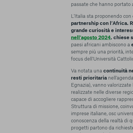
passate che hanno portato a r
L’Italia sta proponendo co
partnership con l’Africa. 
grande curiosità e intere
nell’agosto 2024
, chiese 
paesi africani ambiscono a
sempre più una priorità, int
focus dell’Università Cattol
Va notata una
continuità ne
resti prioritaria
nell’agenda
Egnazia), vanno valorizzate
realizzate nelle diverse regi
capace di accogliere rappres
Struttura di missione, coinv
imprese italiane, osc univers
conoscenza della realtà di qu
progetti partono da richiest