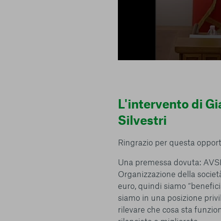
Centro preferenze sulla privacy
L'intervento di 
Silvestri
Ringrazio per questa opport
I cookie e altre tecnologie simili sono una parte fondamenta
della nostra Piattaforma. L’obiettivo principale dei cookie è r
Una premessa dovuta: AVSI 
navigazione più comoda ed efficiente, nonché consentirci di m
Organizzazione della società
servizi e la Piattaforma stessa. Inoltre, i cookie vengono util
euro, quindi siamo “beneficia
pubblicità che risulti interessante per l’utente quando visita i
terzi. Qui sono disponibili tutte le informazioni sui cookie ch
siamo in una posizione privil
possibile attivarli e/o disattivarli secondo le proprie preferen
rilevare che cosa sta funzio
strettamente necessari per il funzionamento della Piattafor