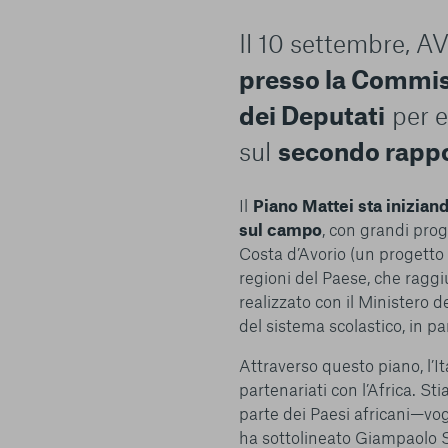
Il 10 settembre, AV
presso la Commiss
dei Deputati
per e
sul
secondo rappo
Il
Piano Mattei sta inizia
sul campo
, con grandi pro
Costa d’Avorio (un progetto 
regioni del Paese, che rag
realizzato con il Ministero d
del sistema scolastico, in pa
Attraverso questo piano, l’I
partenariati con l’Africa. S
parte dei Paesi africani—vog
ha sottolineato Giampaolo Si