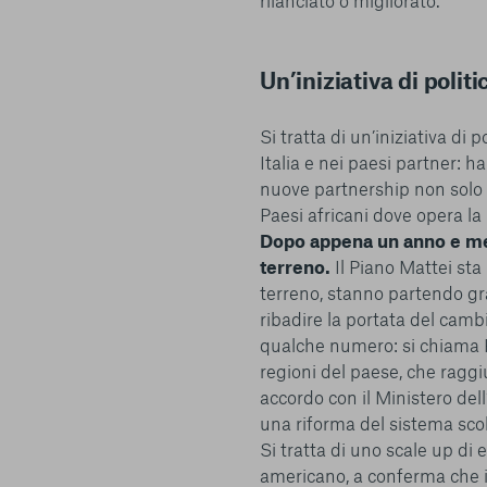
rilanciato o migliorato.
conto del fatto che il blocco di alcuni cookie può condizionare
Piattaforma e il suo funzionamento. Premendo “Conferma le m
selezione relativa ai cookie effettuata verrà salvata. Se non 
Un’iniziativa di polit
alcuna opzione, premere questo pulsante equivarrà a rifiutare 
ulteriori informazioni, è possibile consultare la nostra
Ulterio
Si tratta di un’iniziativa d
Italia e nei paesi partner: h
nuove partnership non solo n
Paesi africani dove opera la
Dopo appena un anno e mez
terreno.
Il Piano Mattei st
e scelte
terreno, stanno partendo gra
ribadire la portata del camb
qualche numero: si chiama Re
regioni del paese, che ragg
accordo con il Ministero del
una riforma del sistema scol
Si tratta di uno scale up di
americano, a conferma che i