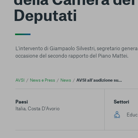
Deputati
L’intervento di Giampaolo Silvestri, segretario genera
occasione del secondo rapporto del Piano Mattei.
AVSI
News e Press
News
AVSI all'audizione sul Piano Mattei per l’Africa presso la commissione Esteri della Camera dei Deputati
Paesi
Settori
Italia
,
Costa D'Avorio
Educ