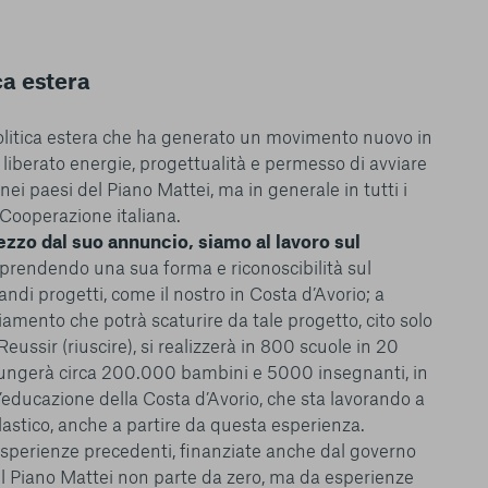
 l’esperienza sulla
ie scelte”, la
è stata selezionata
ica estera
tutti i cookie. Per
ri informazioni
i politica estera che ha generato un movimento nuovo in
a liberato energie, progettualità e permesso di avviare
ei paesi del Piano Mattei, ma in generale in tutti i
 Cooperazione italiana.
zo dal suo annuncio, siamo al lavoro sul
a prendendo una sua forma e riconoscibilità sul
Consenti tutti
ndi progetti, come il nostro in Costa d’Avorio; a
iamento che potrà scaturire da tale progetto, cito solo
ussir (riuscire), si realizzerà in 800 scuole in 20
iungerà circa 200.000 bambini e 5000 insegnanti, in
l’educazione della Costa d’Avorio, che sta lavorando a
astico, anche a partire da questa esperienza.
 esperienze precedenti, finanziate anche dal governo
l Piano Mattei non parte da zero, ma da esperienze