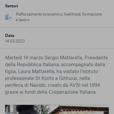
conto del fatto che il blocco di alcuni cookie può
Settori
condizionare l’esperienza sulla Piattaforma e il suo
funzionamento. Premendo “Conferma le mie scelte”, la
Rafforzamento economico, livelihood, formazione
selezione relativa ai cookie effettuata verrà salvata. Se non è
e lavoro
stata selezionata alcuna opzione, premere questo pulsante
equivarrà a rifiutare tutti i cookie. Per ulteriori informazioni, è
possibile consultare la nostra
Ulteriori informazioni
Data
14.03.2023
Cookie strettamente necessari
Martedì 14 marzo Sergio Mattarella, Presidente
Cookie di analisi
della Repubblica Italiana, accompagnato dalla
figlia, Laura Mattarella, ha visitato l’istituto
Cookies di marketing
professionale St.Kizito a Githurai, nella
periferia di Nairobi, creato da AVSI nel 1994
grazie ai fondi della Cooperazione Italiana.