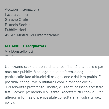
Adozioni internazionali
Lavora con noi
Servizio Civile
Bilancio Sociale
Pubblicazioni
AVSI e Mistral Tour Internazionale
MILANO – Headquarters
Via Donatello, 5B
20131 Milano
Tel.: 02 6749 881
Utilizziamo cookie propri e di terzi per finalità analitiche e per
mostrare pubblicità collegata alle preferenze degli utenti a
CESENA – Sostegno a distanza
partire dalle loro abitudini di navigazione e dal loro profilo. È
Via Padre Vicinio da Sarsina, 216
possibile configurare o rifiutare i cookie facendo clic su
47521 Cesena
“Personalizza preferenze”. Inoltre, gli utenti possono accettare
Tel.: 0547 360 811
tutti i cookie premendo il pulsante “Accetta tutti i cookie”. Per
ulteriori informazioni, è possibile consultare la nostra
privacy
Detrazioni e deduzioni fiscali sulle donazioni: cosa sapere e
policy
.
come usufruirne