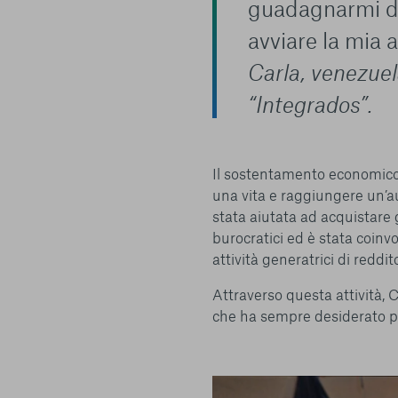
guadagnarmi da
avviare la mia a
Carla, venezuel
“Integrados”.
Centro preferenze sulla privacy
Il sostentamento economico è
una vita e raggiungere un’
stata aiutata ad acquistare 
I cookie e altre tecnologie simili sono una parte fondamenta
burocratici ed è stata coinvo
della nostra Piattaforma. L’obiettivo principale dei cookie è r
navigazione più comoda ed efficiente, nonché consentirci di m
attività generatrici di reddit
servizi e la Piattaforma stessa. Inoltre, i cookie vengono util
Attraverso questa attività, Ca
pubblicità che risulti interessante per l’utente quando visita i
terzi. Qui sono disponibili tutte le informazioni sui cookie ch
che ha sempre desiderato pe
possibile attivarli e/o disattivarli secondo le proprie preferen
strettamente necessari per il funzionamento della Piattafor
conto del fatto che il blocco di alcuni cookie può condizionare
Piattaforma e il suo funzionamento. Premendo “Conferma le m