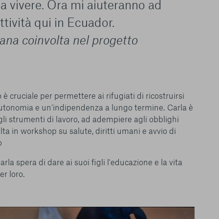
 vivere. Ora mi aiuteranno ad
ttività qui in Ecuador.
ana coinvolta nel progetto
 cruciale per permettere ai rifugiati di ricostruirsi
autonomia e un’indipendenza a lungo termine. Carla è
gli strumenti di lavoro, ad adempiere agli obblighi
le del funzionamento
lta in workshop su salute, diritti umani e avvio di
endere l’esperienza di
igliorare i nostri
o
izzati per mostrare
rla spera di dare ai suoi figli l'educazione e la vita
 siti Web e le app di
e utilizziamo e sarà
r loro.
ze, salvo i Cookie
ma. È importante tenere
 l’esperienza sulla
ie scelte”, la