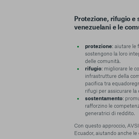
Protezione, rifugio e 
venezuelani e le comu
protezione
: aiutare l
sostengono la loro integ
delle comunità.
rifugio
: migliorare le c
infrastrutture della co
pacifica tra equadoregn
rifugi per assicurare la
sostentamento
: prom
rafforzino le competenze
generatrici di reddito.
Con questo approccio, AVSI s
Ecuador, aiutando anche le c