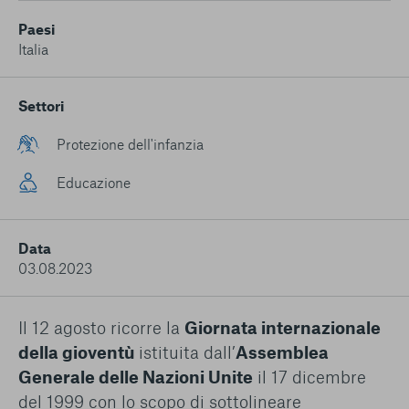
conto del fatto che il blocco di alcuni cookie può
condizionare l’esperienza sulla Piattaforma e il suo
Paesi
funzionamento. Premendo “Conferma le mie scelte”, la
Italia
selezione relativa ai cookie effettuata verrà salvata. Se non è
stata selezionata alcuna opzione, premere questo pulsante
equivarrà a rifiutare tutti i cookie. Per ulteriori informazioni, è
Settori
possibile consultare la nostra
Ulteriori informazioni
Protezione dell'infanzia
Cookie strettamente necessari
Educazione
Cookie di analisi
Data
Cookies di marketing
03.08.2023
Il 12 agosto ricorre la
Giornata internazionale
della gioventù
istituita dall’
Assemblea
Generale delle Nazioni Unite
il 17 dicembre
del 1999 con lo scopo di sottolineare