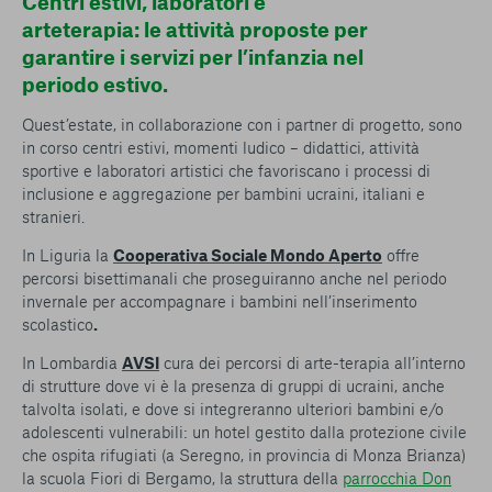
Centri estivi, laboratori e
arteterapia: le attività proposte per
garantire i servizi per l’infanzia nel
periodo estivo.
Quest’estate, in collaborazione con i partner di progetto, sono
in corso centri estivi, momenti ludico – didattici, attività
sportive e laboratori artistici che favoriscano i processi di
inclusione e aggregazione per bambini ucraini, italiani e
stranieri.
In Liguria la
Cooperativa Sociale Mondo Aperto
offre
percorsi bisettimanali che proseguiranno anche nel periodo
invernale per accompagnare i bambini nell’inserimento
scolastico
.
In Lombardia
AVSI
cura dei percorsi di arte-terapia all’interno
di strutture dove vi è la presenza di gruppi di ucraini, anche
talvolta isolati, e dove si integreranno ulteriori bambini e/o
adolescenti vulnerabili: un hotel gestito dalla protezione civile
che ospita rifugiati (a Seregno, in provincia di Monza Brianza)
la scuola Fiori di Bergamo, la struttura della
parrocchia Don