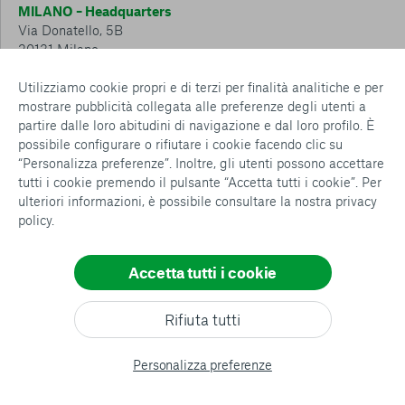
MILANO – Headquarters
Via Donatello, 5B
20131 Milano
Tel.: 02 6749 881
Utilizziamo cookie propri e di terzi per finalità analitiche e per
mostrare pubblicità collegata alle preferenze degli utenti a
CESENA – Sostegno a distanza
partire dalle loro abitudini di navigazione e dal loro profilo. È
Via Padre Vicinio da Sarsina, 216
possibile configurare o rifiutare i cookie facendo clic su
47521 Cesena
“Personalizza preferenze”. Inoltre, gli utenti possono accettare
Tel.: 0547 360 811
tutti i cookie premendo il pulsante “Accetta tutti i cookie”. Per
ulteriori informazioni, è possibile consultare la nostra
privacy
Detrazioni e deduzioni fiscali sulle donazioni: cosa sapere e
policy
.
come usufruirne
Policy e procedure
Whistleblowing Policy
Accetta tutti i cookie
Privacy policy
Cookie policy
Consenti tutti
Rifiuta tutti
Configurazione Cookies
Conferma le mie scelte
All rights reserved
Personalizza preferenze
© copyright AVSI 2026 –
Web Agency