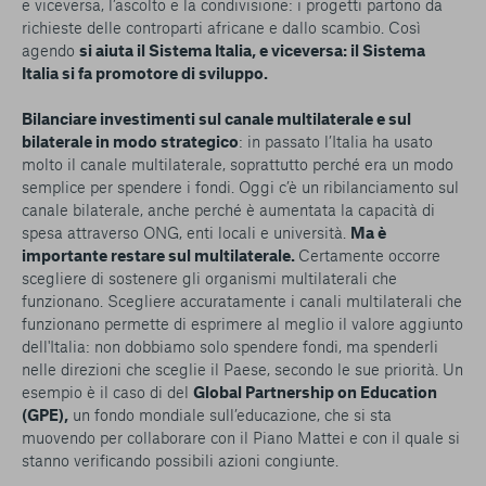
e viceversa, l’ascolto e la condivisione: i progetti partono da
richieste delle controparti africane e dallo scambio. Così
agendo
si aiuta il Sistema Italia, e viceversa: il Sistema
Italia si fa promotore di sviluppo.
Bilanciare investimenti sul canale multilaterale e sul
bilaterale in modo strategico
: in passato l’Italia ha usato
molto il canale multilaterale, soprattutto perché era un modo
semplice per spendere i fondi. Oggi c’è un ribilanciamento sul
canale bilaterale, anche perché è aumentata la capacità di
spesa attraverso ONG, enti locali e università.
Ma è
importante restare sul multilaterale.
Certamente occorre
scegliere di sostenere gli organismi multilaterali che
funzionano. Scegliere accuratamente i canali multilaterali che
funzionano permette di esprimere al meglio il valore aggiunto
dell'Italia: non dobbiamo solo spendere fondi, ma spenderli
nelle direzioni che sceglie il Paese, secondo le sue priorità. Un
esempio è il caso di del
Global Partnership on Education
(GPE),
un fondo mondiale sull’educazione, che si sta
muovendo per collaborare con il Piano Mattei e con il quale si
stanno verificando possibili azioni congiunte.