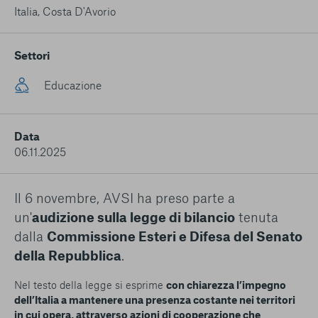
conto del fatto che il blocco di alcuni cookie può
Italia
,
Costa D'Avorio
condizionare l’esperienza sulla Piattaforma e il suo
funzionamento. Premendo “Conferma le mie scelte”, la
selezione relativa ai cookie effettuata verrà salvata. Se non è
Settori
stata selezionata alcuna opzione, premere questo pulsante
equivarrà a rifiutare tutti i cookie. Per ulteriori informazioni, è
Educazione
possibile consultare la nostra
Ulteriori informazioni
Data
Cookie strettamente necessari
06.11.2025
Cookie di analisi
Il 6 novembre, AVSI ha preso parte a
Cookies di marketing
un'
audizione sulla legge di bilancio
tenuta
dalla
Commissione Esteri e Difesa del Senato
della Repubblica
.
Nel testo della legge si esprime
con chiarezza l’impegno
dell’Italia a mantenere una presenza costante nei territori
in cui opera, attraverso azioni di cooperazione che