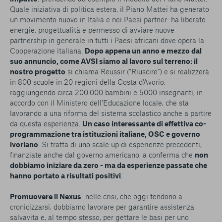
Quale iniziativa di politica estera, il Piano Mattei ha generato
un movimento nuovo in Italia e nei Paesi partner: ha liberato
energie, progettualità e permesso di avviare nuove
partnership in generale in tutti i Paesi africani dove opera la
Cooperazione italiana.
Dopo appena un anno e mezzo dal
suo annuncio, come AVSI siamo al lavoro sul terreno: il
nostro progetto
si chiama Reussir ("Riuscire") e si realizzerà
in 800 scuole in 20 regioni della Costa d'Avorio,
raggiungendo circa 200.000 bambini e 5000 insegnanti, in
accordo con il Ministero dell’Educazione locale, che sta
lavorando a una riforma del sistema scolastico anche a partire
da questa esperienza.
Un caso interessante di effettiva co-
programmazione tra istituzioni italiane, OSC e governo
ivoriano
. Si tratta di uno scale up di esperienze precedenti,
finanziate anche dal governo americano, a conferma che
non
dobbiamo iniziare da zero - ma da esperienze passate che
hanno portato a risultati positivi
.
Promuovere il Nexus
: nelle crisi, che oggi tendono a
cronicizzarsi, dobbiamo lavorare per garantire assistenza
salvavita e, al tempo stesso, per gettare le basi per uno