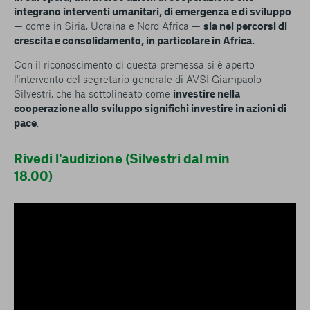
integrano interventi umanitari, di emergenza e di sviluppo
— come in Siria, Ucraina e Nord Africa —
sia nei percorsi di
crescita e consolidamento, in particolare in Africa.
Con il riconoscimento di questa premessa si è aperto
l'intervento del segretario generale di AVSI Giampaolo
Silvestri, che ha sottolineato come
investire nella
cooperazione allo sviluppo significhi investire in azioni di
pace
.
Rivedi l'audizione (Silvestri dal min
18.00)