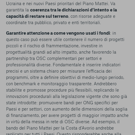
Ucraina e nei nuovi Paesi prioritari del Piano Mattei. Va
garantita la
coerenza tra le dichiarazioni d’intento e la
capacità di restare sul terreno
, con risorse adeguate e
coordinate tra pubblico, privato e enti territoriali.
Garantire attenzione a come vengono usati i fondi
: in
questo caso può essere utile contenere il numero di progetti
piccoli e il rischio di frammentazione, investire in
progettualità grandi ad alto impatto, anche favorendo la
partnership tra OSC complementari per settori e
professionalità diverse. Fondamentale è inserire indicatori
precisi e un sistema chiaro per misurare l’efficacia dei
programmi, oltre a definire obiettivi di medio-lungo periodo,
con benchmark e monitoraggio trasparente. Andrebbero
stabilite e promosse procedure più flessibili, replicando le
innovazioni procedurali alla legislazione vigente che sono già
state introdotte: promuovere bandi per ONG specifici per
Paesi e per settori, con aumento delle dimensioni della soglia
di finanziamento, per avere progetti di maggior impatto anche
in virtù della messa in rete di OSC diverse. Ad esempio, il
bando del Piano Mattei per la Costa d’Avorio andrebbe
replicato per tutti i Paesi. Questo risponderebbe anche alla