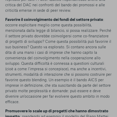
critica del DAC nei confronti del bando dei promossi e alle
criticità emerse in sede di peer review.
Favorire il coinvolgimento dei fondi del settore privato
:
occorre esplicitare meglio come questa possibilità,
menzionata dalla legge di bilancio, si possa realizzare. Perché
il settore privato dovrebbe coinvolgersi come co-finanziatore
di progetti di sviluppo? Come questa possibilità può favorire il
suo business? Questo va esplorato. Si contano ancora sulle
dita di una mano i casi di imprese che hanno capito la
convenienza del coinvolgimento nella cooperazione allo
sviluppo. Questa difficoltà è connessa a questioni culturali
(cioè a come l’impresa si concepisce), ma anche a incentivi,
strumenti, modalità di interazione che si possono costruire per
favorire questo blending. Un esempio è il bando AICS per
imprese in definizione, che sta suscitando da parte del settore
privato molte perplessità e domande: può essere e deve
divenire un’occasione per far evolvere questo ambito in modo
efficace.
Promuovere lo scale up di progetti che hanno dimostrato
impatto
: prendendo ad esempio il modello del Piano Mattei.