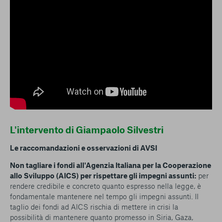
L'intervento di Giampaolo Silvestri
Le raccomandazioni e osservazioni di AVSI
Non tagliare i fondi all'Agenzia Italiana per la Cooperazione
allo Sviluppo (AICS) per rispettare gli impegni assunti:
per
rendere credibile e concreto quanto espresso nella legge, è
fondamentale mantenere nel tempo gli impegni assunti. Il
taglio dei fondi ad AICS rischia di mettere in crisi la
possibilità di mantenere quanto promesso in Siria, Gaza,