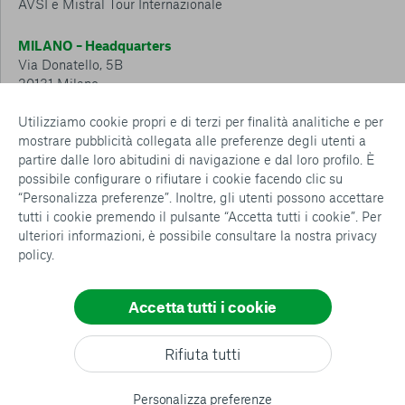
AVSI e Mistral Tour Internazionale
MILANO – Headquarters
Via Donatello, 5B
20131 Milano
Tel.: 02 6749 881
Utilizziamo cookie propri e di terzi per finalità analitiche e per
mostrare pubblicità collegata alle preferenze degli utenti a
CESENA – Sostegno a distanza
partire dalle loro abitudini di navigazione e dal loro profilo. È
Via Padre Vicinio da Sarsina, 216
possibile configurare o rifiutare i cookie facendo clic su
47521 Cesena
“Personalizza preferenze”. Inoltre, gli utenti possono accettare
Tel.: 0547 360 811
tutti i cookie premendo il pulsante “Accetta tutti i cookie”. Per
ulteriori informazioni, è possibile consultare la nostra
privacy
Detrazioni e deduzioni fiscali sulle donazioni: cosa sapere e
policy
.
come usufruirne
Policy e procedure
Whistleblowing Policy
Accetta tutti i cookie
Privacy policy
Cookie policy
Consenti tutti
Rifiuta tutti
Configurazione Cookies
Conferma le mie scelte
All rights reserved
Personalizza preferenze