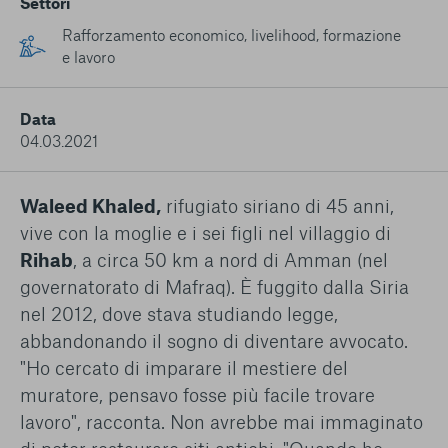
Settori
conto del fatto che il blocco di alcuni cookie può
condizionare l’esperienza sulla Piattaforma e il suo
Rafforzamento economico, livelihood, formazione
funzionamento. Premendo “Conferma le mie scelte”, la
e lavoro
selezione relativa ai cookie effettuata verrà salvata. Se non è
stata selezionata alcuna opzione, premere questo pulsante
equivarrà a rifiutare tutti i cookie. Per ulteriori informazioni, è
Data
possibile consultare la nostra
Ulteriori informazioni
04.03.2021
Cookie strettamente necessari
Waleed Khaled,
rifugiato siriano di 45 anni,
vive con la moglie e i sei figli nel villaggio di
Cookie di analisi
Rihab
, a circa 50 km a nord di Amman (nel
governatorato di Mafraq). È fuggito dalla Siria
Cookies di marketing
nel 2012, dove stava studiando legge,
abbandonando il sogno di diventare avvocato.
"Ho cercato di imparare il mestiere del
muratore, pensavo fosse più facile trovare
lavoro", racconta. Non avrebbe mai immaginato