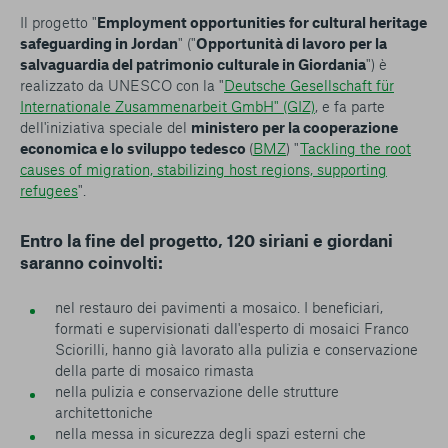
Il progetto "
Employment opportunities for cultural heritage
safeguarding in Jordan
" ("
Opportunità di lavoro per la
salvaguardia del patrimonio culturale in Giordania
") è
realizzato da UNESCO con la "
Deutsche Gesellschaft für
Internationale Zusammenarbeit GmbH" (GIZ)
, e fa parte
dell'iniziativa speciale del
ministero per la cooperazione
economica e lo sviluppo tedesco
(
BMZ
) "
Tackling the root
causes of migration, stabilizing host regions, supporting
refugees
".
Entro la fine del progetto, 120 siriani e giordani
saranno coinvolti:
nel restauro dei pavimenti a mosaico. I beneficiari,
formati e supervisionati dall'esperto di mosaici Franco
Sciorilli, hanno già lavorato alla pulizia e conservazione
della parte di mosaico rimasta
nella pulizia e conservazione delle strutture
architettoniche
nella messa in sicurezza degli spazi esterni che