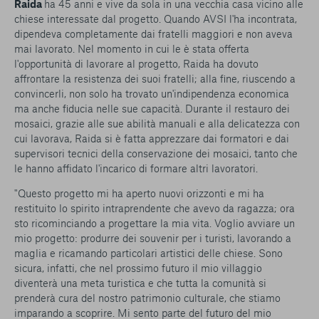
Raida
ha 45 anni e vive da sola in una vecchia casa vicino alle
chiese interessate dal progetto. Quando AVSI l'ha incontrata,
dipendeva completamente dai fratelli maggiori e non aveva
mai lavorato. Nel momento in cui le è stata offerta
l'opportunità di lavorare al progetto, Raida ha dovuto
affrontare la resistenza dei suoi fratelli; alla fine, riuscendo a
convincerli, non solo ha trovato un'indipendenza economica
ma anche fiducia nelle sue capacità. Durante il restauro dei
mosaici, grazie alle sue abilità manuali e alla delicatezza con
cui lavorava, Raida si è fatta apprezzare dai formatori e dai
supervisori tecnici della conservazione dei mosaici, tanto che
le hanno affidato l'incarico di formare altri lavoratori.
"Questo progetto mi ha aperto nuovi orizzonti e mi ha
restituito lo spirito intraprendente che avevo da ragazza; ora
sto ricominciando a progettare la mia vita. Voglio avviare un
mio progetto: produrre dei souvenir per i turisti, lavorando a
maglia e ricamando particolari artistici delle chiese. Sono
sicura, infatti, che nel prossimo futuro il mio villaggio
diventerà una meta turistica e che tutta la comunità si
prenderà cura del nostro patrimonio culturale, che stiamo
imparando a scoprire. Mi sento parte del futuro del mio