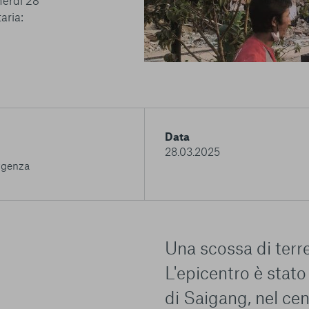
nerdì 28
taria:
Data
28.03.2025
genza
Una scossa di terr
L'epicentro è stat
di Saigang, nel cen