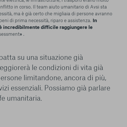
 l’esperienza sulla
litto in corso. Il team aiuto umanitario di Avsi sta
ie scelte”, la
essità, ma è già certo che migliaia di persone avranno
è stata selezionata
, beni di prima necessità, riparo e assistenza.
In
tutti i cookie. Per
incredibilmente difficile raggiungere le
ri informazioni
ssessment
»
.
patta su una situazione già
eggiorerà le condizioni di vita già
Consenti tutti
persone limitandone, ancora di più,
vizi essenziali. Possiamo già parlare
fe umanitaria.