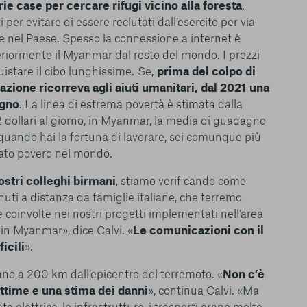
ie case per cercare rifugi vicino alla foresta
.
 per evitare di essere reclutati dall’esercito per via
ge nel Paese. Spesso la connessione a internet è
teriormente il Myanmar dal resto del mondo. I prezzi
quistare il cibo lunghissime. Se,
prima del colpo di
azione ricorreva agli aiuti umanitari, dal 2021
una
ogno
. La linea di estrema povertà è stimata dalla
 dollari al giorno, in Myanmar, la media di guadagno
, quando hai la fortuna di lavorare, sei comunque più
rato povero nel mondo.
ostri colleghi birmani
, stiamo verificando come
uti a distanza da famiglie italiane, che terremo
le del funzionamento
e coinvolte nei nostri progetti implementati nell’area
endere l’esperienza di
 in Myanmar», dice Calvi. «
Le comunicazioni con il
igliorare i nostri
izzati per mostrare
icili
».
 siti Web e le app di
e utilizziamo e sarà
pano a 200 km dall’epicentro del terremoto. «
Non c’è
ze, salvo i Cookie
ittime e una stima dei danni
», continua Calvi. «Ma
ma. È importante tenere
e elettrica, le infrastrutture, i trasporti erano molto