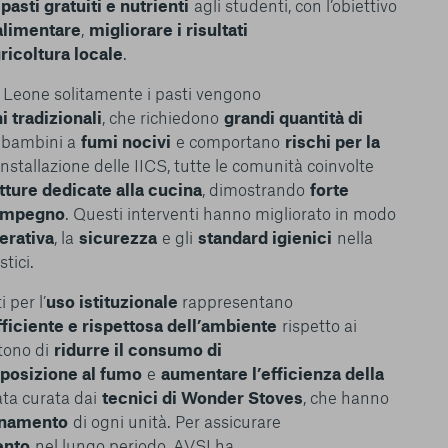
e
pasti gratuiti e nutrienti
agli studenti, con l’obiettivo
 alimentare
,
migliorare i risultati
ricoltura locale
.
ra Leone solitamente i pasti vengono
i tradizionali
, che richiedono
grandi quantità di
 bambini a
fumi nocivi
e comportano
rischi per la
’installazione delle IICS, tutte le comunità coinvolte
tture dedicate alla cucina
, dimostrando
forte
 impegno
. Questi interventi hanno migliorato in modo
perativa
, la
sicurezza
e gli
standard igienici
nella
tici.
i per l’
uso istituzionale
rappresentano
fficiente e rispettosa dell’ambiente
rispetto ai
tono di
ridurre il consumo di
sposizione al fumo
e
aumentare l’efficienza della
tata curata dai
tecnici di Wonder Stoves
, che hanno
onamento
di ogni unità. Per assicurare
ento
nel lungo periodo, AVSI ha