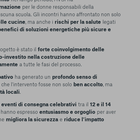
rmazione
per le donne responsabili della
ascuna scuola. Gli incontri hanno affrontato non solo
lle cucine
, ma anche i
rischi per la salute
legati
benefici di soluzioni energetiche più sicure e
ogetto è stato il
forte coinvolgimento delle
o-investito nella costruzione delle
vamente
a tutte le fasi del processo.
pativo
ha generato un
profondo senso di
 che l’intervento fosse non solo
ben accolto
, ma
tà locali
.
le del funzionamento
endere l’esperienza di
n
eventi di consegna celebrativi
tra il
12 e il 14
igliorare i nostri
izzati per mostrare
à hanno espresso
entusiasmo e orgoglio
per aver
 siti Web e le app di
che
migliora la sicurezza
e
riduce l’impatto
e utilizziamo e sarà
ze, salvo i Cookie
ma. È importante tenere