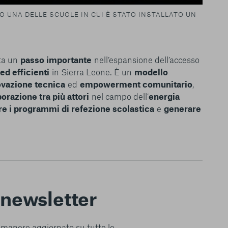
O UNA DELLE SCUOLE IN CUI È STATO INSTALLATO UN
ta un
passo importante
nell’espansione dell’accesso
ed efficienti
in Sierra Leone. È un
modello
ovazione tecnica
ed
empowerment comunitario
,
orazione tra più attori
nel campo dell’
energia
re i programmi di refezione scolastica
e
generare
a newsletter
 rimanere aggiornato su tutte le