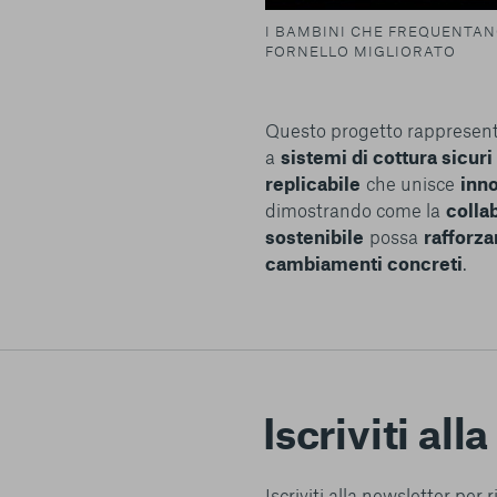
I BAMBINI CHE FREQUENTAN
FORNELLO MIGLIORATO
Questo progetto rappresen
a
sistemi di cottura sicuri 
replicabile
che unisce
inn
dimostrando come la
collab
sostenibile
possa
rafforza
cambiamenti concreti
.
Iscriviti all
Iscriviti alla newsletter per