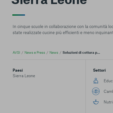
In cinque scuole in collaborazione con la comunità lo
state realizzate cucine più efficienti e meno inquinant
AVSI
News e Press
News
Soluzioni di cottura pulita trasformano la refezione scolastica nelle aree rurali della Sierra Leone
Paesi
Settori
Sierra Leone
Educ
Camb
Nutri