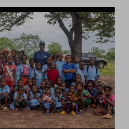
 l’esperienza sulla
ie scelte”, la
è stata selezionata
tutti i cookie. Per
ri informazioni
Consenti tutti