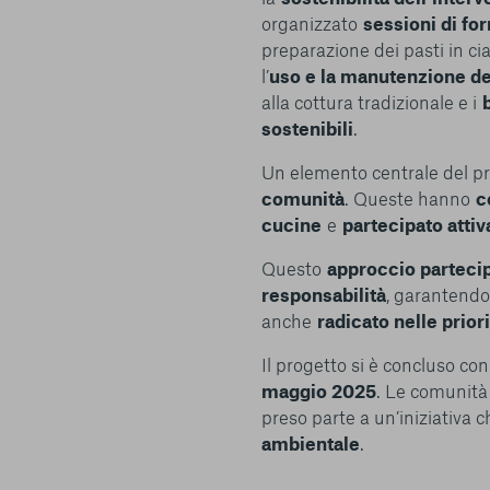
organizzato
sessioni di fo
preparazione dei pasti in ci
l’
uso e la manutenzione de
alla cottura tradizionale e i
sostenibili
.
Un elemento centrale del pr
comunità
. Queste hanno
c
Centro preferenze sulla privacy
cucine
e
partecipato atti
Questo
approccio parteci
responsabilità
, garantendo
anche
radicato nelle priori
I cookie e altre tecnologie simili sono una parte fondamenta
della nostra Piattaforma. L’obiettivo principale dei cookie è r
Il progetto si è concluso co
navigazione più comoda ed efficiente, nonché consentirci di m
servizi e la Piattaforma stessa. Inoltre, i cookie vengono util
maggio 2025
. Le comunit
pubblicità che risulti interessante per l’utente quando visita i
preso parte a un’iniziativa 
terzi. Qui sono disponibili tutte le informazioni sui cookie ch
ambientale
.
possibile attivarli e/o disattivarli secondo le proprie preferen
strettamente necessari per il funzionamento della Piattafor