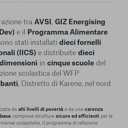
razione tra
AVSI
,
GIZ Energising
Dev)
e il
Programma Alimentare
sono stati installati
dieci fornelli
onali (IICS)
e distribuite
dieci
 dimensioni
in
cinque scuole
del
zione scolastica del WFP
banti
, Distretto di Karene, nel nord
izzata da
alti livelli di povertà
e da una
carenza
i base
, comprese strutture
sicure ed efficienti
per la
e mense scolastiche. Il programma di refezione