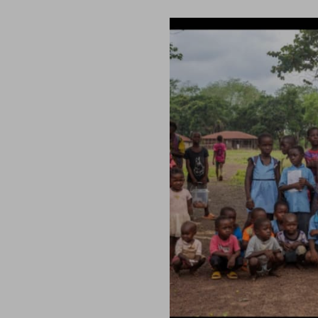
conto del fatto che il blocco di alcuni cookie può condizionare
Piattaforma e il suo funzionamento. Premendo “Conferma le m
selezione relativa ai cookie effettuata verrà salvata. Se non 
alcuna opzione, premere questo pulsante equivarrà a rifiutare 
ulteriori informazioni, è possibile consultare la nostra
Ulterio
e scelte