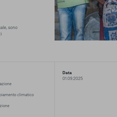
cale, sono
i
Data
01.09.2025
azione
iamento climatico
zione