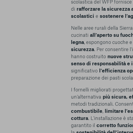
scolastica del WFP fornisc
di
rafforzare la sicurezza
scolastici
e
sostenere l’ag
Nelle aree rurali della Sier
cucinati
all’aperto su fuoch
legna
, espongono cuoche e
sicurezza
. Per consentire l
hanno costruito
nuove stru
senso di responsabilità e
significativo
l’efficienza o
preparazione dei pasti scolas
I fornelli migliorati progettat
un’alternativa
più sicura, e
metodi tradizionali. Consen
combustibile
,
limitare l’e
cottura
. L’installazione è s
garantito il
corretto funzi
la
sostenibilità dell’interv