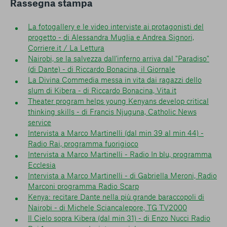
Rassegna stampa
La fotogallery e le video interviste ai protagonisti del
progetto - di Alessandra Muglia e Andrea Signori,
Corriere.it / La Lettura
Nairobi, se la salvezza dall'inferno arriva dal "Paradiso"
(di Dante) - di Riccardo Bonacina, il Giornale
La Divina Commedia messa in vita dai ragazzi dello
slum di Kibera - di Riccardo Bonacina, Vita.it
Theater program helps young Kenyans develop critical
thinking skills - di Francis Njuguna, Catholic News
service
Intervista a Marco Martinelli (dal min 39 al min 44) -
Radio Rai, programma fuorigioco
Intervista a Marco Martinelli - Radio In blu, programma
Ecclesia
Intervista a Marco Martinelli - di Gabriella Meroni, Radio
Marconi programma Radio Scarp
Kenya: recitare Dante nella più grande baraccopoli di
Nairobi - di Michele Sciancalepore, TG TV2000
Il Cielo sopra Kibera (dal min 31) - di Enzo Nucci Radio