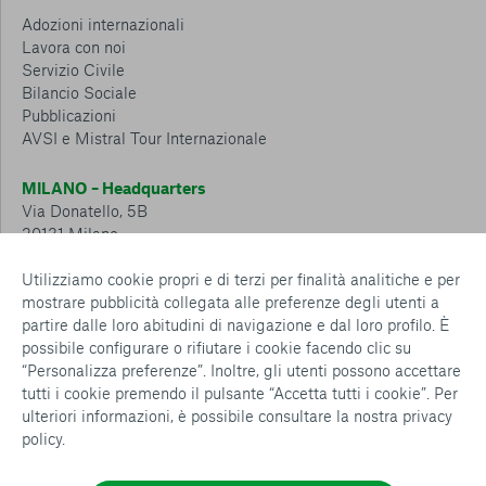
Adozioni internazionali
Lavora con noi
Servizio Civile
Bilancio Sociale
Pubblicazioni
AVSI e Mistral Tour Internazionale
MILANO – Headquarters
Via Donatello, 5B
20131 Milano
Tel.: 02 6749 881
Utilizziamo cookie propri e di terzi per finalità analitiche e per
mostrare pubblicità collegata alle preferenze degli utenti a
CESENA – Sostegno a distanza
partire dalle loro abitudini di navigazione e dal loro profilo. È
Via Padre Vicinio da Sarsina, 216
possibile configurare o rifiutare i cookie facendo clic su
47521 Cesena
“Personalizza preferenze”. Inoltre, gli utenti possono accettare
Tel.: 0547 360 811
tutti i cookie premendo il pulsante “Accetta tutti i cookie”. Per
ulteriori informazioni, è possibile consultare la nostra
privacy
Detrazioni e deduzioni fiscali sulle donazioni: cosa sapere e
policy
.
come usufruirne
Policy e procedure