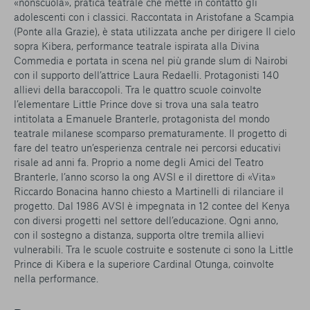
«nonscuola», pratica teatrale che mette in contatto gli
adolescenti con i classici. Raccontata in Aristofane a Scampia
(Ponte alla Grazie), è stata utilizzata anche per dirigere Il cielo
sopra Kibera, performance teatrale ispirata alla Divina
Commedia e portata in scena nel più grande slum di Nairobi
con il supporto dell’attrice Laura Redaelli. Protagonisti 140
allievi della baraccopoli. Tra le quattro scuole coinvolte
l’elementare Little Prince dove si trova una sala teatro
intitolata a Emanuele Branterle, protagonista del mondo
teatrale milanese scomparso prematuramente. Il progetto di
fare del teatro un’esperienza centrale nei percorsi educativi
risale ad anni fa. Proprio a nome degli Amici del Teatro
Branterle, l’anno scorso la ong AVSI e il direttore di «Vita»
Riccardo Bonacina hanno chiesto a Martinelli di rilanciare il
progetto. Dal 1986 AVSI è impegnata in 12 contee del Kenya
con diversi progetti nel settore dell’educazione. Ogni anno,
con il sostegno a distanza, supporta oltre tremila allievi
vulnerabili. Tra le scuole costruite e sostenute ci sono la Little
Prince di Kibera e la superiore Cardinal Otunga, coinvolte
nella performance.