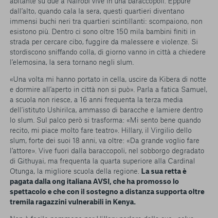
abitante su due a Nairobi vive in una baraccopoli. Eppure
dall’alto, quando cala la sera, questi quartieri diventano
immensi buchi neri tra quartieri scintillanti: scompaiono, non
esistono più. Dentro ci sono oltre 150 mila bambini finiti in
strada per cercare cibo, fuggire da malessere e violenze. Si
stordiscono sniffando colla, di giorno vanno in città a chiedere
l’elemosina, la sera tornano negli slum.
«Una volta mi hanno portato in cella, uscire da Kibera di notte
e dormire all’aperto in città non si può». Parla a fatica Samuel,
a scuola non riesce, a 16 anni frequenta la terza media
dell’istituto Ushirilca, ammasso di baracche e lamiere dentro
lo slum. Sul palco però si trasforma: «Mi sento bene quando
recito, mi piace molto fare teatro». Hillary, il Virgilio dello
slum, forte dei suoi 18 anni, va oltre: «Da grande voglio fare
l’attore». Vive fuori dalla baraccopoli, nel sobborgo degradato
di Githuyai, ma frequenta la quarta superiore alla Cardinal
Otunga, la migliore scuola della regione.
La sua retta è
pagata dalla ong italiana AVSI, che ha promosso lo
spettacolo e che con il sostegno a distanza supporta oltre
tremila ragazzini vulnerabili in Kenya.