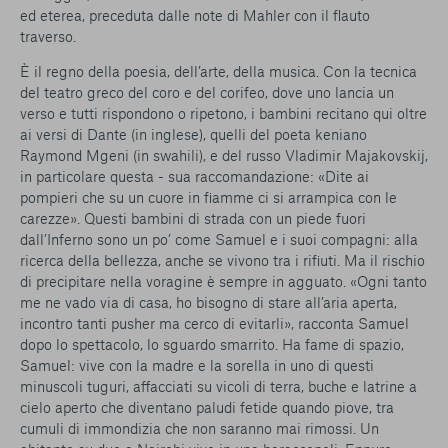
ed eterea, preceduta dalle note di Mahler con il flauto
traverso.
È il regno della poesia, dell’arte, della musica. Con la tecnica
del teatro greco del coro e del corifeo, dove uno lancia un
verso e tutti rispondono o ripetono, i bambini recitano qui oltre
ai versi di Dante (in inglese), quelli del poeta keniano
Raymond Mgeni (in swahili), e del russo Vladimir Majakovskij,
in particolare questa - sua raccomandazione: «Dite ai
pompieri che su un cuore in fiamme ci si arrampica con le
carezze». Questi bambini di strada con un piede fuori
dall’Inferno sono un po’ come Samuel e i suoi compagni: alla
ricerca della bellezza, anche se vivono tra i rifiuti. Ma il rischio
di precipitare nella voragine è sempre in agguato. «Ogni tanto
me ne vado via di casa, ho bisogno di stare all’aria aperta,
incontro tanti pusher ma cerco di evitarli», racconta Samuel
dopo lo spettacolo, lo sguardo smarrito. Ha fame di spazio,
Samuel: vive con la madre e la sorella in uno di questi
minuscoli tuguri, affacciati su vicoli di terra, buche e latrine a
cielo aperto che diventano paludi fetide quando piove, tra
cumuli di immondizia che non saranno mai rimossi. Un