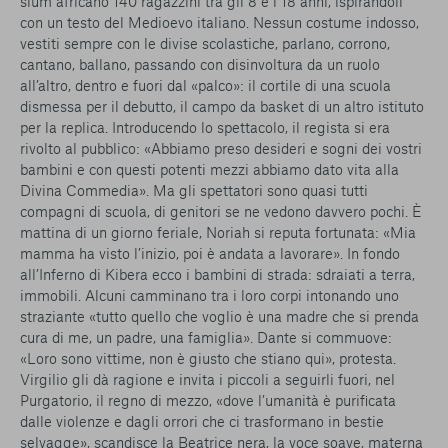
slum africano 140 ragazzini tra gli 8 e i 18 anni, ispirandoli
con un testo del Medioevo italiano. Nessun costume indosso,
vestiti sempre con le divise scolastiche, parlano, corrono,
cantano, ballano, passando con disinvoltura da un ruolo
all’altro, dentro e fuori dal «palco»: il cortile di una scuola
dismessa per il debutto, il campo da basket di un altro istituto
per la replica. Introducendo lo spettacolo, il regista si era
rivolto al pubblico: «Abbiamo preso desideri e sogni dei vostri
bambini e con questi potenti mezzi abbiamo dato vita alla
Divina Commedia». Ma gli spettatori sono quasi tutti
compagni di scuola, di genitori se ne vedono davvero pochi. È
mattina di un giorno feriale, Noriah si reputa fortunata: «Mia
mamma ha visto l’inizio, poi è andata a lavorare». In fondo
all’Inferno di Kibera ecco i bambini di strada: sdraiati a terra,
immobili. Alcuni camminano tra i loro corpi intonando uno
straziante «tutto quello che voglio è una madre che si prenda
cura di me, un padre, una famiglia». Dante si commuove:
«Loro sono vittime, non è giusto che stiano qui», protesta.
Virgilio gli dà ragione e invita i piccoli a seguirli fuori, nel
Purgatorio, il regno di mezzo, «dove l’umanità è purificata
dalle violenze e dagli orrori che ci trasformano in bestie
selvagge», scandisce la Beatrice nera, la voce soave, materna