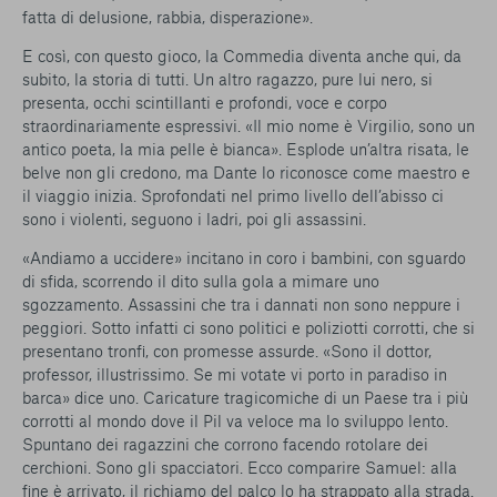
fatta di delusione, rabbia, disperazione».
E così, con questo gioco, la Commedia diventa anche qui, da
subito, la storia di tutti. Un altro ragazzo, pure lui nero, si
presenta, occhi scintillanti e profondi, voce e corpo
straordinariamente espressivi. «Il mio nome è Virgilio, sono un
antico poeta, la mia pelle è bianca». Esplode un’altra risata, le
belve non gli credono, ma Dante lo riconosce come maestro e
il viaggio inizia. Sprofondati nel primo livello dell’abisso ci
sono i violenti, seguono i ladri, poi gli assassini.
«Andiamo a uccidere» incitano in coro i bambini, con sguardo
di sfida, scorrendo il dito sulla gola a mimare uno
sgozzamento. Assassini che tra i dannati non sono neppure i
peggiori. Sotto infatti ci sono politici e poliziotti corrotti, che si
presentano tronfi, con promesse assurde. «Sono il dottor,
professor, illustrissimo. Se mi votate vi porto in paradiso in
barca» dice uno. Caricature tragicomiche di un Paese tra i più
corrotti al mondo dove il Pil va veloce ma lo sviluppo lento.
Spuntano dei ragazzini che corrono facendo rotolare dei
cerchioni. Sono gli spacciatori. Ecco comparire Samuel: alla
fine è arrivato, il richiamo del palco lo ha strappato alla strada.