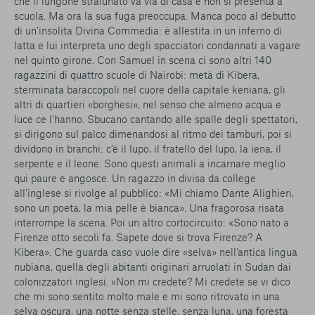
che il lungone stralunato va via di casa e non si presenta a
scuola. Ma ora la sua fuga preoccupa. Manca poco al debutto
di un’insolita Divina Commedia: è allestita in un inferno di
latta e lui interpreta uno degli spacciatori condannati a vagare
nel quinto girone. Con Samuel in scena ci sono altri 140
ragazzini di quattro scuole di Nairobi: metà di Kibera,
sterminata baraccopoli nel cuore della capitale keniana, gli
altri di quartieri «borghesi», nel senso che almeno acqua e
luce ce l’hanno. Sbucano cantando alle spalle degli spettatori,
si dirigono sul palco dimenandosi al ritmo dei tamburi, poi si
dividono in branchi: c’è il lupo, il fratello del lupo, la iena, il
serpente e il leone. Sono questi animali a incarnare meglio
qui paure e angosce. Un ragazzo in divisa da college
all’inglese si rivolge al pubblico: «Mi chiamo Dante Alighieri,
sono un poeta, la mia pelle è bianca». Una fragorosa risata
interrompe la scena. Poi un altro cortocircuito: «Sono nato a
Firenze otto secoli fa. Sapete dove si trova Firenze? A
Kibera». Che guarda caso vuole dire «selva» nell’antica lingua
nubiana, quella degli abitanti originari arruolati in Sudan dai
colonizzatori inglesi. «Non mi credete? Mi credete se vi dico
che mi sono sentito molto male e mi sono ritrovato in una
selva oscura, una notte senza stelle, senza luna, una foresta