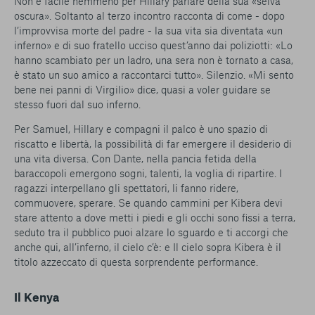
Non è facile nemmeno per Hillary parlare della sua «selva
oscura». Soltanto al terzo incontro racconta di come - dopo
l’improvvisa morte del padre - la sua vita sia diventata «un
inferno» e di suo fratello ucciso quest’anno dai poliziotti: «Lo
hanno scambiato per un ladro, una sera non è tornato a casa,
è stato un suo amico a raccontarci tutto». Silenzio. «Mi sento
bene nei panni di Virgilio» dice, quasi a voler guidare se
stesso fuori dal suo inferno.
Per Samuel, Hillary e compagni il palco è uno spazio di
riscatto e libertà, la possibilità di far emergere il desiderio di
una vita diversa. Con Dante, nella pancia fetida della
baraccopoli emergono sogni, talenti, la voglia di ripartire. I
ragazzi interpellano gli spettatori, li fanno ridere,
commuovere, sperare. Se quando cammini per Kibera devi
stare attento a dove metti i piedi e gli occhi sono fissi a terra,
seduto tra il pubblico puoi alzare lo sguardo e ti accorgi che
anche qui, all’inferno, il cielo c’è: e Il cielo sopra Kibera è il
titolo azzeccato di questa sorprendente performance.
Il Kenya