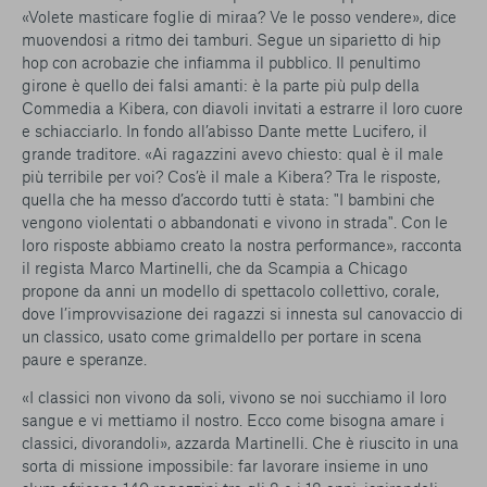
«Volete masticare foglie di miraa? Ve le posso vendere», dice
muovendosi a ritmo dei tamburi. Segue un siparietto di hip
hop con acrobazie che infiamma il pubblico. Il penultimo
girone è quello dei falsi amanti: è la parte più pulp della
Commedia a Kibera, con diavoli invitati a estrarre il loro cuore
e schiacciarlo. In fondo all’abisso Dante mette Lucifero, il
grande traditore. «Ai ragazzini avevo chiesto: qual è il male
più terribile per voi? Cos’è il male a Kibera? Tra le risposte,
quella che ha messo d’accordo tutti è stata: "I bambini che
vengono violentati o abbandonati e vivono in strada". Con le
loro risposte abbiamo creato la nostra performance», racconta
il regista Marco Martinelli, che da Scampia a Chicago
propone da anni un modello di spettacolo collettivo, corale,
dove l’improvvisazione dei ragazzi si innesta sul canovaccio di
un classico, usato come grimaldello per portare in scena
paure e speranze.
«I classici non vivono da soli, vivono se noi succhiamo il loro
sangue e vi mettiamo il nostro. Ecco come bisogna amare i
classici, divorandoli», azzarda Martinelli. Che è riuscito in una
sorta di missione impossibile: far lavorare insieme in uno