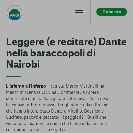
Dona ora
Centro preferenze sulla privacy
Leggere (e recitare) Dante
nella baraccopoli di
La tua privacy
Nairobi
I cookie e altre tecnologie simili sono una parte
fondamentale del funzionamento della nostra Piattaforma.
L’obiettivo principale dei cookie è rendere l’esperienza di
navigazione più comoda ed efficiente, nonché consentirci di
L’Inferno all’inferno
Il regista Marco Martinelli ha
migliorare i nostri servizi e la Piattaforma stessa. Inoltre, i
messo in scena la «Divina Commedia» a Kibera,
cookie vengono utilizzati per mostrare pubblicità che risulti
sterminato slum della capitale del Kenya. L’iniziativa
interessante per l’utente quando visita i siti Web e le app di
ha coinvolto 140 ragazzini tra gli otto e i diciotto anni,
terzi. Qui sono disponibili tutte le informazioni sui cookie che
che hanno interpretato Dante e Virgilio, Beatrice e
utilizziamo e sarà possibile attivarli e/o disattivarli secondo
Lucifero, peccati e peccatori. I peggiori? «Quelli che
le proprie preferenze, salvo i Cookie strettamente necessari
violentano i bambini e quelli che li abbandonano e li
per il funzionamento della Piattaforma. È importante tenere
costringono a vivere in strada»