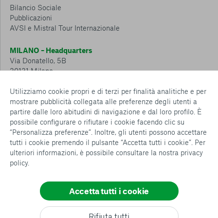
Bilancio Sociale
Pubblicazioni
AVSI e Mistral Tour Internazionale
MILANO – Headquarters
Via Donatello, 5B
20131 Milano
Tel.: 02 6749 881
Utilizziamo cookie propri e di terzi per finalità analitiche e per
mostrare pubblicità collegata alle preferenze degli utenti a
CESENA – Sostegno a distanza
partire dalle loro abitudini di navigazione e dal loro profilo. È
Via Padre Vicinio da Sarsina, 216
possibile configurare o rifiutare i cookie facendo clic su
47521 Cesena
“Personalizza preferenze”. Inoltre, gli utenti possono accettare
Tel.: 0547 360 811
tutti i cookie premendo il pulsante “Accetta tutti i cookie”. Per
ulteriori informazioni, è possibile consultare la nostra
privacy
Detrazioni e deduzioni fiscali sulle donazioni: cosa sapere e
policy
.
come usufruirne
Policy e procedure
Whistleblowing Policy
Accetta tutti i cookie
Privacy policy
Consenti tutti
Cookie policy
Rifiuta tutti
Configurazione Cookies