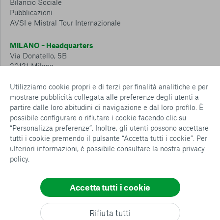
Bilancio Sociale
Pubblicazioni
AVSI e Mistral Tour Internazionale
MILANO – Headquarters
Via Donatello, 5B
20131 Milano
Tel.: 02 6749 881
Utilizziamo cookie propri e di terzi per finalità analitiche e per
mostrare pubblicità collegata alle preferenze degli utenti a
CESENA – Sostegno a distanza
partire dalle loro abitudini di navigazione e dal loro profilo. È
Via Padre Vicinio da Sarsina, 216
possibile configurare o rifiutare i cookie facendo clic su
47521 Cesena
“Personalizza preferenze”. Inoltre, gli utenti possono accettare
Tel.: 0547 360 811
tutti i cookie premendo il pulsante “Accetta tutti i cookie”. Per
ulteriori informazioni, è possibile consultare la nostra
privacy
Detrazioni e deduzioni fiscali sulle donazioni: cosa sapere e
policy
.
come usufruirne
Policy e procedure
Whistleblowing Policy
Accetta tutti i cookie
Privacy policy
Cookie policy
Consenti tutti
Rifiuta tutti
Configurazione Cookies