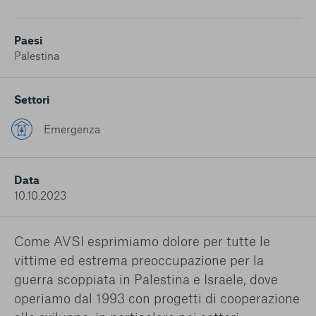
conto del fatto che il blocco di alcuni cookie può
condizionare l’esperienza sulla Piattaforma e il suo
funzionamento. Premendo “Conferma le mie scelte”, la
Paesi
selezione relativa ai cookie effettuata verrà salvata. Se non è
Palestina
stata selezionata alcuna opzione, premere questo pulsante
equivarrà a rifiutare tutti i cookie. Per ulteriori informazioni, è
possibile consultare la nostra
Ulteriori informazioni
Settori
Emergenza
Cookie strettamente necessari
Cookie di analisi
Data
10.10.2023
Cookies di marketing
Come AVSI esprimiamo dolore per tutte le
vittime ed estrema preoccupazione per la
guerra scoppiata in Palestina e Israele, dove
operiamo dal 1993 con progetti di cooperazione