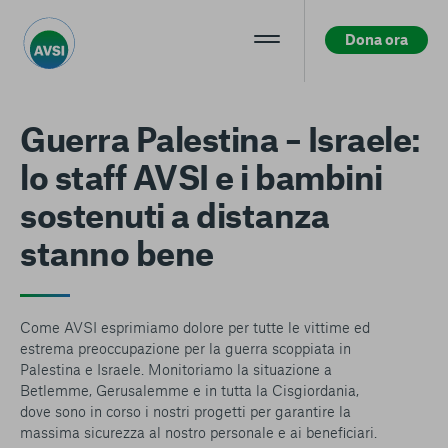
Dona ora
Centro preferenze sulla privacy
Guerra Palestina – Israele:
lo staff AVSI e i bambini
La tua privacy
sostenuti a distanza
I cookie e altre tecnologie simili sono una parte
stanno bene
fondamentale del funzionamento della nostra Piattaforma.
L’obiettivo principale dei cookie è rendere l’esperienza di
navigazione più comoda ed efficiente, nonché consentirci di
migliorare i nostri servizi e la Piattaforma stessa. Inoltre, i
Come AVSI esprimiamo dolore per tutte le vittime ed
cookie vengono utilizzati per mostrare pubblicità che risulti
estrema preoccupazione per la guerra scoppiata in
interessante per l’utente quando visita i siti Web e le app di
Palestina e Israele. Monitoriamo la situazione a
terzi. Qui sono disponibili tutte le informazioni sui cookie che
Betlemme, Gerusalemme e in tutta la Cisgiordania,
utilizziamo e sarà possibile attivarli e/o disattivarli secondo
dove sono in corso i nostri progetti per garantire la
le proprie preferenze, salvo i Cookie strettamente necessari
massima sicurezza al nostro personale e ai beneficiari.
per il funzionamento della Piattaforma. È importante tenere