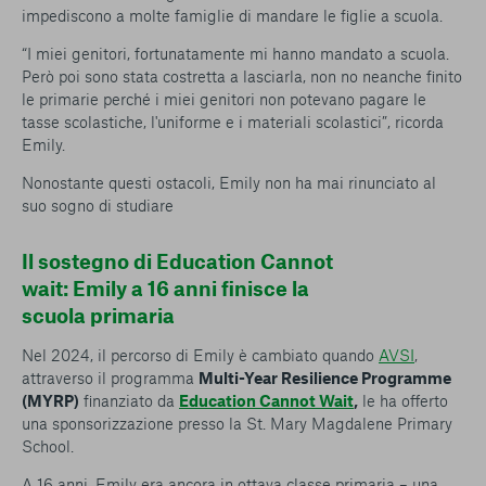
impediscono a molte famiglie di mandare le figlie a scuola.
“I miei genitori, fortunatamente mi hanno mandato a scuola.
Però poi sono stata costretta a lasciarla, non no neanche finito
le primarie perché i miei genitori non potevano pagare le
tasse scolastiche, l'uniforme e i materiali scolastici”, ricorda
Emily.
Nonostante questi ostacoli, Emily non ha mai rinunciato al
suo sogno di studiare
Il sostegno di Education Cannot
wait: Emily a 16 anni finisce la
scuola primaria
Nel 2024, il percorso di Emily è cambiato quando
AVSI
,
attraverso il programma
Multi-Year Resilience Programme
(MYRP)
finanziato da
Education Cannot Wait
,
le ha offerto
una sponsorizzazione presso la St. Mary Magdalene Primary
School.
A 16 anni, Emily era ancora in ottava classe primaria – una