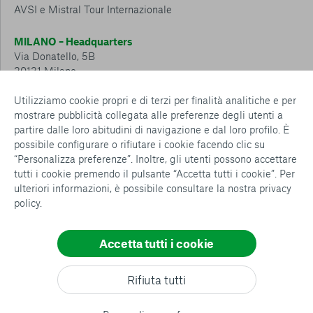
AVSI e Mistral Tour Internazionale
MILANO – Headquarters
Via Donatello, 5B
20131 Milano
Tel.: 02 6749 881
Utilizziamo cookie propri e di terzi per finalità analitiche e per
mostrare pubblicità collegata alle preferenze degli utenti a
CESENA – Sostegno a distanza
partire dalle loro abitudini di navigazione e dal loro profilo. È
Via Padre Vicinio da Sarsina, 216
possibile configurare o rifiutare i cookie facendo clic su
47521 Cesena
“Personalizza preferenze”. Inoltre, gli utenti possono accettare
Tel.: 0547 360 811
tutti i cookie premendo il pulsante “Accetta tutti i cookie”. Per
ulteriori informazioni, è possibile consultare la nostra
privacy
Detrazioni e deduzioni fiscali sulle donazioni: cosa sapere e
policy
.
come usufruirne
Policy e procedure
Whistleblowing Policy
Accetta tutti i cookie
Privacy policy
Consenti tutti
Cookie policy
Rifiuta tutti
Configurazione Cookies
Conferma le mie scelte