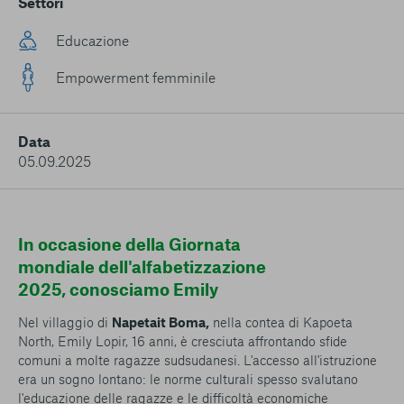
Settori
conto del fatto che il blocco di alcuni cookie può
condizionare l’esperienza sulla Piattaforma e il suo
Educazione
funzionamento. Premendo “Conferma le mie scelte”, la
selezione relativa ai cookie effettuata verrà salvata. Se non è
Empowerment femminile
stata selezionata alcuna opzione, premere questo pulsante
equivarrà a rifiutare tutti i cookie. Per ulteriori informazioni, è
possibile consultare la nostra
Ulteriori informazioni
Data
05.09.2025
Cookie strettamente necessari
Cookie di analisi
In occasione della Giornata
Cookies di marketing
mondiale dell'alfabetizzazione
2025, conosciamo Emily
Nel villaggio di
Napetait Boma,
nella contea di Kapoeta
North, Emily Lopir, 16 anni, è cresciuta affrontando sfide
comuni a molte ragazze sudsudanesi. L'accesso all'istruzione
era un sogno lontano: le norme culturali spesso svalutano
l'educazione delle ragazze e le difficoltà economiche