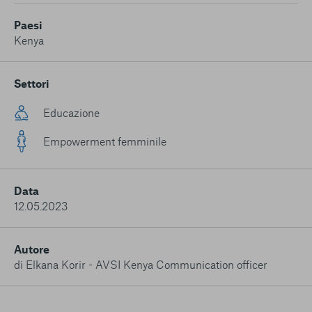
conto del fatto che il blocco di alcuni cookie può
condizionare l’esperienza sulla Piattaforma e il suo
Paesi
funzionamento. Premendo “Conferma le mie scelte”, la
Kenya
selezione relativa ai cookie effettuata verrà salvata. Se non è
stata selezionata alcuna opzione, premere questo pulsante
equivarrà a rifiutare tutti i cookie. Per ulteriori informazioni, è
Settori
possibile consultare la nostra
Ulteriori informazioni
Educazione
Cookie strettamente necessari
Empowerment femminile
Cookie di analisi
Data
Cookies di marketing
12.05.2023
Autore
di Elkana Korir - AVSI Kenya Communication officer