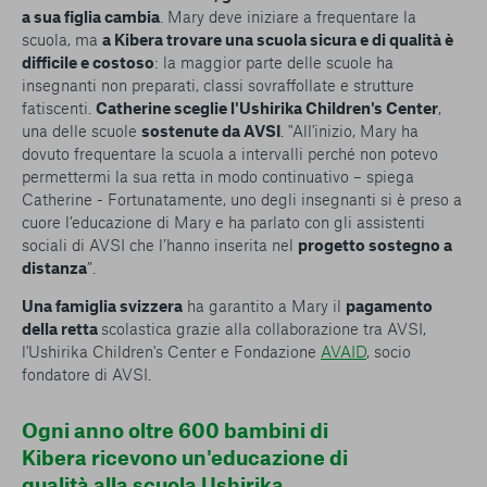
a sua figlia cambia
. Mary deve iniziare a frequentare la
scuola, ma
a Kibera trovare una scuola sicura e di qualità è
difficile e costoso
: la maggior parte delle scuole ha
insegnanti non preparati, classi sovraffollate e strutture
fatiscenti.
Catherine sceglie l'Ushirika Children's Center
,
una delle scuole
sostenute da AVSI
. "All'inizio, Mary ha
dovuto frequentare la scuola a intervalli perché non potevo
permettermi la sua retta in modo continuativo – spiega
Catherine - Fortunatamente, uno degli insegnanti si è preso a
cuore l’educazione di Mary e ha parlato con gli assistenti
sociali di AVSI che l’hanno inserita nel
progetto sostegno a
distanza
”.
Una famiglia svizzera
ha garantito a Mary il
pagamento
della retta
scolastica grazie alla collaborazione tra AVSI,
l'Ushirika Children's Center e Fondazione
AVAID
, socio
fondatore di AVSI.
Ogni anno oltre 600 bambini di
Kibera ricevono un'educazione di
qualità alla scuola Ushirika