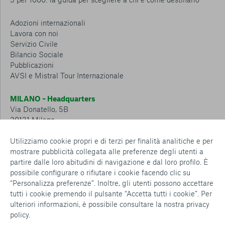
Adozioni internazionali
Lavora con noi
Servizio Civile
Bilancio Sociale
Pubblicazioni
AVSI e Mistral Tour Internazionale
MILANO – Headquarters
Via Donatello, 5B
20131 Milano
Tel.: 02 6749 881
Utilizziamo cookie propri e di terzi per finalità analitiche e per
mostrare pubblicità collegata alle preferenze degli utenti a
CESENA – Sostegno a distanza
partire dalle loro abitudini di navigazione e dal loro profilo. È
Via Padre Vicinio da Sarsina, 216
possibile configurare o rifiutare i cookie facendo clic su
47521 Cesena
“Personalizza preferenze”. Inoltre, gli utenti possono accettare
Tel.: 0547 360 811
tutti i cookie premendo il pulsante “Accetta tutti i cookie”. Per
ulteriori informazioni, è possibile consultare la nostra
privacy
Detrazioni e deduzioni fiscali sulle donazioni: cosa sapere e
policy
.
come usufruirne