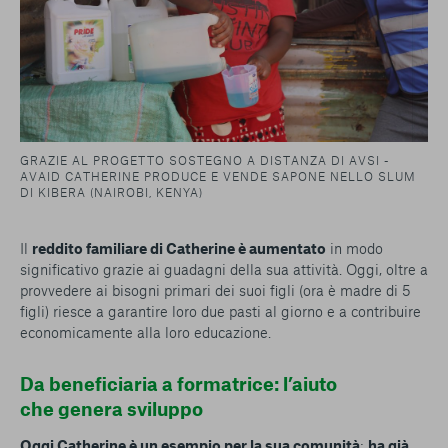
GRAZIE AL PROGETTO SOSTEGNO A DISTANZA DI AVSI -
AVAID CATHERINE PRODUCE E VENDE SAPONE NELLO SLUM
DI KIBERA (NAIROBI, KENYA)
Il
reddito familiare di Catherine è aumentato
in modo
significativo grazie ai guadagni della sua attività. Oggi, oltre a
provvedere ai bisogni primari dei suoi figli (ora è madre di 5
figli) riesce a garantire loro due pasti al giorno e a contribuire
economicamente alla loro educazione.
Da beneficiaria a formatrice: l’aiuto
che genera sviluppo
Oggi Catherine è un esempio per la sua comunità
:
ha già