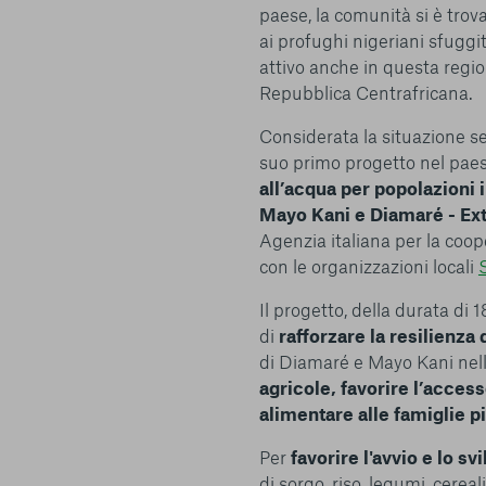
paese, la comunità si è trova
ai profughi nigeriani sfuggi
attivo anche in questa regio
Repubblica Centrafricana.
Considerata la situazione s
suo primo progetto nel paes
all’acqua per popolazioni 
Mayo Kani e Diamaré - E
Agenzia italiana per la coo
con le organizzazioni locali
Centro preferenze sulla privacy
Il progetto, della durata di 
di
rafforzare la resilienza
di Diamaré e Mayo Kani nel
I cookie e altre tecnologie simili sono una parte fondamenta
agricole, favorire l’access
della nostra Piattaforma. L’obiettivo principale dei cookie è r
alimentare alle famiglie pi
navigazione più comoda ed efficiente, nonché consentirci di m
servizi e la Piattaforma stessa. Inoltre, i cookie vengono util
Per
favorire l'avvio e lo sv
pubblicità che risulti interessante per l’utente quando visita i
di sorgo, riso, legumi, cereali