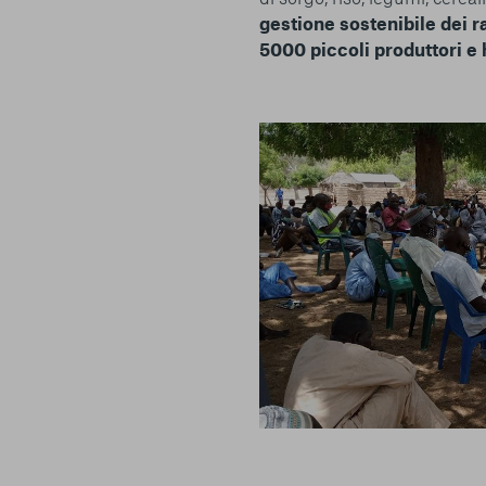
terzi. Qui sono disponibili tutte le informazioni sui cookie ch
gestione sostenibile dei ra
possibile attivarli e/o disattivarli secondo le proprie preferen
5000 piccoli produttori e 
strettamente necessari per il funzionamento della Piattafor
conto del fatto che il blocco di alcuni cookie può condizionare
Piattaforma e il suo funzionamento. Premendo “Conferma le m
selezione relativa ai cookie effettuata verrà salvata. Se non 
alcuna opzione, premere questo pulsante equivarrà a rifiutare 
ulteriori informazioni, è possibile consultare la nostra
Ulterio
e scelte