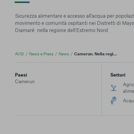
Sicurezza alimentare e accesso all’acqua per popolazi
movimento e comunità ospitanti nei Distretti di Mayo
Diamaré nella regione dell’Estremo Nord
AVSI
News e Press
News
Camerun. Nella regione dell'Estremo Nord il primo progetto di AVSI nel paese
Paesi
Settori
Camerun
Agric
alime
Acqua