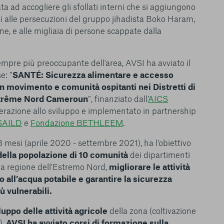
ta ad accogliere gli sfollati interni che si aggiungono
ti alle persecuzioni del gruppo jihadista Boko Haram,
ne, e alle migliaia di persone scappate dalla
empre più preoccupante dell'area, AVSI ha avviato il
e: ”
SANTÉ: Sicurezza alimentare e accesso
in movimento e comunità ospitanti nei Distretti di
xtrême Nord Cameroun
”, finanziato dall’
AICS
perazione allo sviluppo e implementato in partnership
SAILD
e
Fondazione BETHLEEM
.
18 mesi (aprile 2020 - settembre 2021), ha l’obiettivo
 della popolazione di 10 comunità
dei dipartimenti
la regione dell'Estremo Nord,
migliorare le attività
le del funzionamento
o all’acqua potabile e garantire la sicurezza
endere l’esperienza di
ù vulnerabili.
igliorare i nostri
izzati per mostrare
iluppo delle attività agricole
della zona (coltivazione
 siti Web e le app di
),
AVSI ha avviato corsi di formazione sulla