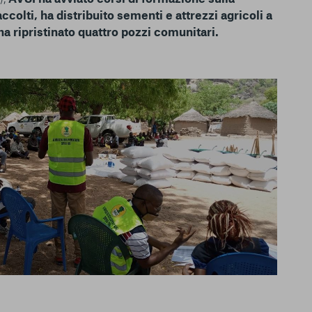
e utilizziamo e sarà
ccolti, ha distribuito sementi e attrezzi agricoli a
ze, salvo i Cookie
ha ripristinato quattro pozzi comunitari.
ma. È importante tenere
 l’esperienza sulla
ie scelte”, la
è stata selezionata
tutti i cookie. Per
ri informazioni
Consenti tutti