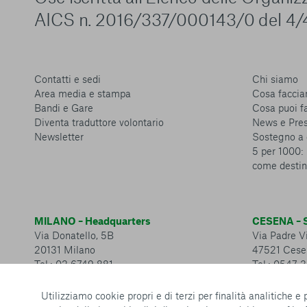
AICS n. 2016/337/000143/0 del 4/
Contatti e sedi
Chi siamo
Area media e stampa
Cosa facci
Bandi e Gare
Cosa puoi f
Diventa traduttore volontario
News e Pre
Newsletter
Sostegno a 
5 per 1000: 
come destin
MILANO – Headquarters
CESENA – S
Via Donatello, 5B
Via Padre Vi
20131 Milano
47521 Cese
Tel.: 02 6749 881
Tel.: 0547 
Utilizziamo cookie propri e di terzi per finalità analitiche e