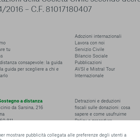
4/2016 – C.F. 81017180407
Adozioni internazionali
amo
Lavora con noi
are tu
Servizio Civile
ss
Bilancio Sociale
distanza consapevole: la guida
Pubblicazioni
la guida per scegliere a chi e
AVSI e Mistral Tour
arlo
Internazionale
ostegno a distanza
Detrazioni e deduzioni
cinio da Sarsina, 216
fiscali sulle donazioni: cosa
na
sapere e come usufruirne
360 811
Policy e procedure
Whistleblowing Policy
Privacy policy
 per mostrare pubblicità collegata alle preferenze degli utenti a