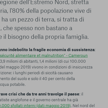
regione dell’Estremo Nord, stretta
eria, l'80% della popolazione vive di
 ha un pezzo di terra, si tratta di
ni, che spesso non bastano a
il bisogno della propria famiglia.
nno indebolito la fragile economia di sussistenza
:
Insécurité alimentaire et malnutrition" - Cameroun
 3,9 milioni di abitanti, 1,4 milioni (di cui 100.000
del maggio 2019) vivono in condizioni di insicurezza
zione: i lunghi periodi di siccità causano
ento del suolo e solo il 40 per cento della
acqua potabile.
ve crisi che da tre anni travolge il paese
: il
ratiste anglofone e il governo centrale ha già
.000 sfollati interni (dati maggio 2019)
. Nel nord del