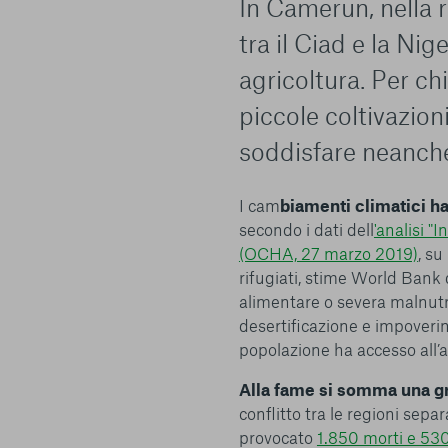
In Camerun, nella 
tra il Ciad e la Nig
agricoltura. Per chi
piccole coltivazio
soddisfare neanche 
I cam
biamenti climatici ha
secondo i dati dell
'analisi "
(OCHA, 27 marzo 2019)
, su
rifugiati, stime World Bank 
alimentare o severa malnutri
desertificazione e impoverim
popolazione ha accesso all’
Alla fame si somma una gra
conflitto tra le regioni sepa
provocato
1.850 morti e 530