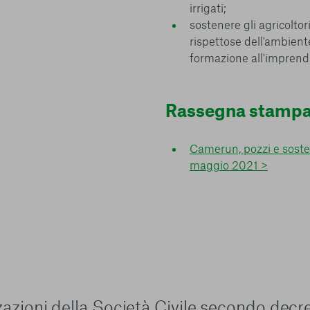
irrigati;
sostenere gli agricoltori
rispettose dell'ambiente 
formazione all'imprendi
Rassegna stamp
Camerun, pozzi e sostegno
maggio 2021 >
zzazioni della Società Civile secondo decr