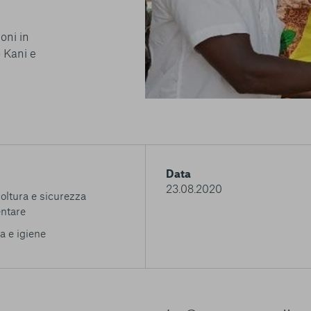
oni in
 Kani e
Data
23.08.2020
oltura e sicurezza
ntare
 e igiene