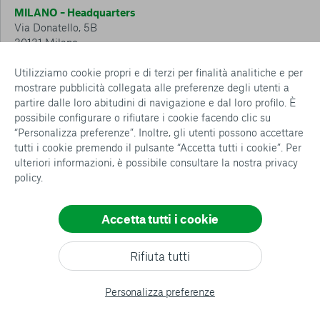
MILANO – Headquarters
Via Donatello, 5B
20131 Milano
Tel.: 02 6749 881
Utilizziamo cookie propri e di terzi per finalità analitiche e per
mostrare pubblicità collegata alle preferenze degli utenti a
CESENA – Sostegno a distanza
partire dalle loro abitudini di navigazione e dal loro profilo. È
Via Padre Vicinio da Sarsina, 216
possibile configurare o rifiutare i cookie facendo clic su
47521 Cesena
“Personalizza preferenze”. Inoltre, gli utenti possono accettare
Tel.: 0547 360 811
tutti i cookie premendo il pulsante “Accetta tutti i cookie”. Per
ulteriori informazioni, è possibile consultare la nostra
privacy
Detrazioni e deduzioni fiscali sulle donazioni: cosa sapere e
policy
.
come usufruirne
Policy e procedure
Whistleblowing Policy
Accetta tutti i cookie
Privacy policy
Cookie policy
Consenti tutti
Rifiuta tutti
Configurazione Cookies
Conferma le mie scelte
All rights reserved
Personalizza preferenze
© copyright AVSI 2026 –
Web Agency