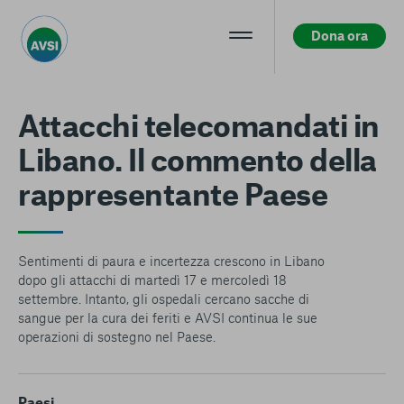
Dona ora
Centro preferenze sulla privacy
Attacchi telecomandati in
Libano. Il commento della
La tua privacy
rappresentante Paese
I cookie e altre tecnologie simili sono una parte
fondamentale del funzionamento della nostra Piattaforma.
L’obiettivo principale dei cookie è rendere l’esperienza di
navigazione più comoda ed efficiente, nonché consentirci di
Sentimenti di paura e incertezza crescono in Libano
migliorare i nostri servizi e la Piattaforma stessa. Inoltre, i
dopo gli attacchi di martedì 17 e mercoledì 18
cookie vengono utilizzati per mostrare pubblicità che risulti
settembre. Intanto, gli ospedali cercano sacche di
interessante per l’utente quando visita i siti Web e le app di
sangue per la cura dei feriti e AVSI continua le sue
terzi. Qui sono disponibili tutte le informazioni sui cookie che
operazioni di sostegno nel Paese.
utilizziamo e sarà possibile attivarli e/o disattivarli secondo
le proprie preferenze, salvo i Cookie strettamente necessari
per il funzionamento della Piattaforma. È importante tenere
Paesi