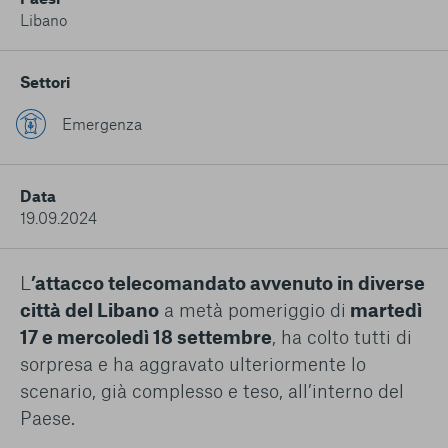
conto del fatto che il blocco di alcuni cookie può
Libano
condizionare l’esperienza sulla Piattaforma e il suo
funzionamento. Premendo “Conferma le mie scelte”, la
selezione relativa ai cookie effettuata verrà salvata. Se non è
Settori
stata selezionata alcuna opzione, premere questo pulsante
equivarrà a rifiutare tutti i cookie. Per ulteriori informazioni, è
Emergenza
possibile consultare la nostra
Ulteriori informazioni
Cookie strettamente necessari
Data
19.09.2024
Cookie di analisi
L
’attacco telecomandato avvenuto in diverse
Cookies di marketing
città del Libano
a metà pomeriggio di
martedì
17 e mercoledì 18 settembre
, ha colto tutti di
sorpresa e ha aggravato ulteriormente lo
scenario, già complesso e teso, all’interno del
Paese.