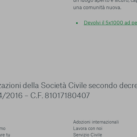
Piattaforma e il suo funzionamento. Premendo “Conferma le m
una comunità nuova.
selezione relativa ai cookie effettuata verrà salvata. Se non 
alcuna opzione, premere questo pulsante equivarrà a rifiutare 
ulteriori informazioni, è possibile consultare la nostra
Ulterio
Devolvi il 5x1000 ad p
e scelte
zzazioni della Società Civile secondo decr
4/2016 – C.F. 81017180407
Adozioni internazionali
amo
Lavora con noi
are tu
Servizio Civile