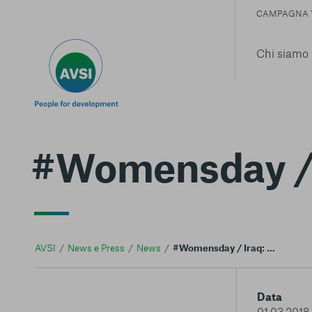
CAMPAGNA 
Chi siamo
#Womensday / 
AVSI
News e Press
News
#Womensday / Iraq: Myriam
Data
01.03.2018