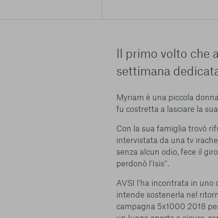
Il primo volto che
settimana dedicata
Centro preferenze sulla privacy
Myriam è una piccola donna 
fu costretta a lasciare la sua
Con la sua famiglia trovò rif
I cookie e altre tecnologie simili sono una parte fondamenta
intervistata da una tv irach
della nostra Piattaforma. L’obiettivo principale dei cookie è r
navigazione più comoda ed efficiente, nonché consentirci di m
senza alcun odio, fece il gi
servizi e la Piattaforma stessa. Inoltre, i cookie vengono util
perdonò l’Isis”.
pubblicità che risulti interessante per l’utente quando visita i
terzi. Qui sono disponibili tutte le informazioni sui cookie ch
AVSI l’ha incontrata in uno d
possibile attivarli e/o disattivarli secondo le proprie preferen
intende sostenerla nel ritor
strettamente necessari per il funzionamento della Piattafor
campagna 5x1000 2018 per s
conto del fatto che il blocco di alcuni cookie può condizionare
un luogo aperto e sicuro, ca