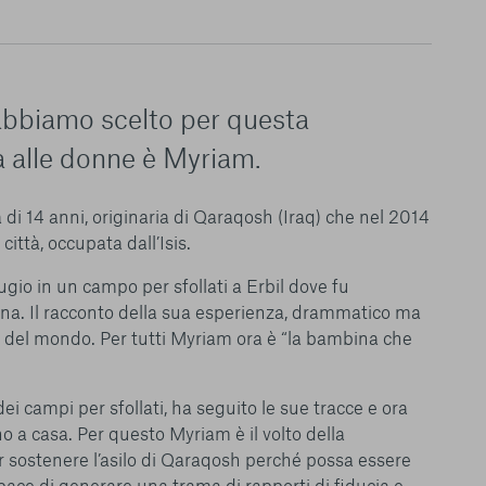
 abbiamo scelto per questa
 alle donne è Myriam.
di 14 anni, originaria di Qaraqosh (Iraq) che nel 2014
 città, occupata dall’Isis.
ugio in un campo per sfollati a Erbil dove fu
le del funzionamento
ena. Il racconto della sua esperienza, drammatico ma
endere l’esperienza di
igliorare i nostri
ro del mondo. Per tutti Myriam ora è “la bambina che
izzati per mostrare
 siti Web e le app di
e utilizziamo e sarà
ei campi per sfollati, ha seguito le sue tracce e ora
ze, salvo i Cookie
no a casa. Per questo Myriam è il volto della
ma. È importante tenere
ostenere l’asilo di Qaraqosh perché possa essere
 l’esperienza sulla
pace di generare una trama di rapporti di fiducia e