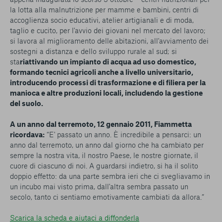
la lotta alla malnutrizione per mamme e bambini, centri di
accoglienza socio educativi, atelier artigianali e di moda,
taglio e cucito, per l'avvio dei giovani nel mercato del lavoro;
si lavora al miglioramento delle abitazioni, all'avviamento dei
sostegni a distanza e dello sviluppo rurale al sud; si
sta
riattivando un impianto di acqua ad uso domestico,
formando tecnici agricoli anche a livello universitario,
introducendo processi di trasformazione e di filiera per la
manioca e altre produzioni locali, includendo la gestione
del suolo.
A un anno dal terremoto, 12 gennaio 2011, Fiammetta
ricordava:
“E' passato un anno. È incredibile a pensarci: un
anno dal terremoto, un anno dal giorno che ha cambiato per
sempre la nostra vita, il nostro Paese, le nostre giornate, il
cuore di ciascuno di noi. A guardarsi indietro, si ha il solito
doppio effetto: da una parte sembra ieri che ci svegliavamo in
un incubo mai visto prima, dall'altra sembra passato un
secolo, tanto ci sentiamo emotivamente cambiati da allora.”
Scarica la scheda e aiutaci a diffonderla