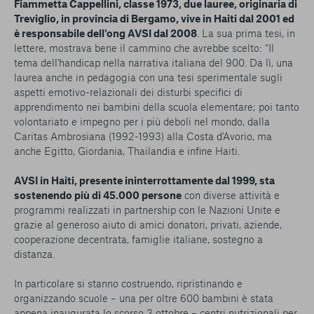
Fiammetta Cappellini, classe 1973, due lauree, originaria di
Treviglio, in provincia di Bergamo, vive in Haiti dal 2001 ed
è responsabile dell'ong AVSI dal 2008
. La sua prima tesi, in
lettere, mostrava bene il cammino che avrebbe scelto: “Il
tema dell'handicap nella narrativa italiana del 900. Da lì, una
laurea anche in pedagogia con una tesi sperimentale sugli
aspetti emotivo-relazionali dei disturbi specifici di
apprendimento nei bambini della scuola elementare; poi tanto
volontariato e impegno per i più deboli nel mondo, dalla
Caritas Ambrosiana (1992-1993) alla Costa d'Avorio, ma
anche Egitto, Giordania, Thailandia e infine Haiti.
AVSI in Haiti, presente ininterrottamente dal 1999, sta
sostenendo più di 45.000 persone
con diverse attività e
programmi realizzati in partnership con le Nazioni Unite e
grazie al generoso aiuto di amici donatori, privati, aziende,
cooperazione decentrata, famiglie italiane, sostegno a
distanza.
In particolare si stanno costruendo, ripristinando e
organizzando scuole – una per oltre 600 bambini è stata
appena inaugurata lo scorso 3 ottobre – centri nutrizionali per