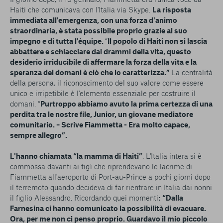
Haiti che comunicava con l'Italia via Skype.
La risposta
immediata all'emergenza, con una forza d'animo
straordinaria, è stata possibile proprio grazie al suo
impegno e di tutta l'équipe.
“
Il popolo di Haiti non si lascia
abbattere e schiacciare dai drammi della vita, questo
desiderio irriducibile di affermare la forza della vita e la
speranza del domani è ciò che lo caratterizza.”
La centralità
della persona, il riconoscimento del suo valore come essere
unico e irripetibile è l'elemento essenziale per costruire il
domani. “
Purtroppo abbiamo avuto la prima certezza di una
perdita tra le nostre file, Junior, un giovane mediatore
comunitario.
– Scrive Fiammetta -
Era molto capace,
sempre allegro”.
L'hanno chiamata “la mamma di Haiti”
. L'Italia intera si è
commossa davanti ai tigì che riprendevano le lacrime di
Fiammetta all'aeroporto di Port-au-Prince a pochi giorni dopo
il terremoto quando decideva di far rientrare in Italia dai nonni
il figlio Alessandro. Ricordando quei momenti
:
“Dall
a
Farnesina ci hanno comunicato la possibilità di evacuare.
Ora, per me non ci penso proprio. Guardavo il mio piccolo