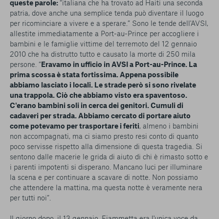
queste parole:
“italiana che ha trovato ad Haiti una seconda
patria, dove anche una semplice tenda può diventare il luogo
per ricominciare a vivere e a sperare.” Sono le tende dell'AVSI,
allestite immediatamente a Port-au-Prince per accogliere i
bambini e le famiglie vittime del terremoto del 12 gennaio
2010 che ha distrutto tutto e causato la morte di 250 mila
persone. “
Eravamo in ufficio in AVSI a Port-au-Prince. La
prima scossa è stata fortissima. Appena possibile
abbiamo lasciato i locali. Le strade però si sono rivelate
una trappola. Ciò che abbiamo visto era spaventoso.
C'erano bambini soli in cerca dei genitori. Cumuli di
cadaveri per strada.
Abbiamo cercato di portare aiuto
come potevamo per trasportare i feriti
, almeno i bambini
non accompagnati, ma ci siamo presto resi conto di quanto
poco servisse rispetto alla dimensione di questa tragedia. Si
sentono dalle macerie le grida di aiuto di chi è rimasto sotto e
i parenti impotenti si disperano. Mancano luci per illuminare
la scena e per continuare a scavare di notte. Non possiamo
che attendere la mattina, ma questa notte è veramente nera
per tutti noi”.
Il giorno dopo, il 13 gennaio, Fiammetta era l'unica voce da