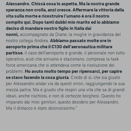
Alessandro
. Chissà cosa lo aspetta. Ma la nostra grande
speranza non crolla, anzi cresce. Affermare la vittoria della
vita sulla morte e ricostruire l'umano è ora il nostro
compito qui.
Dopo tanti dubbi mio marito ed io abbiamo
deciso di mandare nostro figlio in Italia dai
nonni,
accompagnato da Diane, la moglie in gravidanza del
nostro collega Andrea.
Abbiamo passato molte ore in
aeroporto prima che il C130 dell'aeronautica militare
partisse
, il caos dell'aeroporto è grande, il personale non tutto
operativo, aiuti che arrivano e stazionano, compresa la task
force americana che si attendeva come la risoluzione dei
problemi.
Ho avuto molto tempo per ripensarci, per capire
se stavo facendo la cosa giusta
. Credo di sì, che sia giusto
per Alessandro andar via da questi orrori, raggiungendo la sua
mezza patria. Ma è giusto che respiri una vita che sa di grandi
ideali, anche rischiosi, e non di certezze borghesi. Questo ho
imparato dai miei genitori, questo desidero per Alessandro.
Ma il distacco è stato dolorosissimo.”