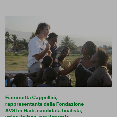
conto del fatto che il blocco di alcuni cookie può
condizionare l’esperienza sulla Piattaforma e il suo
funzionamento. Premendo “Conferma le mie scelte”, la
selezione relativa ai cookie effettuata verrà salvata. Se non è
stata selezionata alcuna opzione, premere questo pulsante
equivarrà a rifiutare tutti i cookie. Per ulteriori informazioni, è
possibile consultare la nostra
Ulteriori informazioni
Cookie strettamente necessari
Cookie di analisi
Cookies di marketing
Fiammetta Cappellini,
rappresentante della Fondazione
AVSI in Haiti, candidata finalista,
unica italiana, per il premio