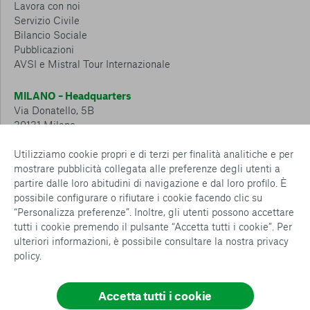
Lavora con noi
Servizio Civile
Bilancio Sociale
Pubblicazioni
AVSI e Mistral Tour Internazionale
MILANO – Headquarters
Via Donatello, 5B
20131 Milano
Tel.: 02 6749 881
Utilizziamo cookie propri e di terzi per finalità analitiche e per
mostrare pubblicità collegata alle preferenze degli utenti a
CESENA – Sostegno a distanza
partire dalle loro abitudini di navigazione e dal loro profilo. È
Via Padre Vicinio da Sarsina, 216
possibile configurare o rifiutare i cookie facendo clic su
47521 Cesena
“Personalizza preferenze”. Inoltre, gli utenti possono accettare
Tel.: 0547 360 811
tutti i cookie premendo il pulsante “Accetta tutti i cookie”. Per
ulteriori informazioni, è possibile consultare la nostra
privacy
Detrazioni e deduzioni fiscali sulle donazioni: cosa sapere e
policy
.
come usufruirne
Policy e procedure
Whistleblowing Policy
Accetta tutti i cookie
Privacy policy