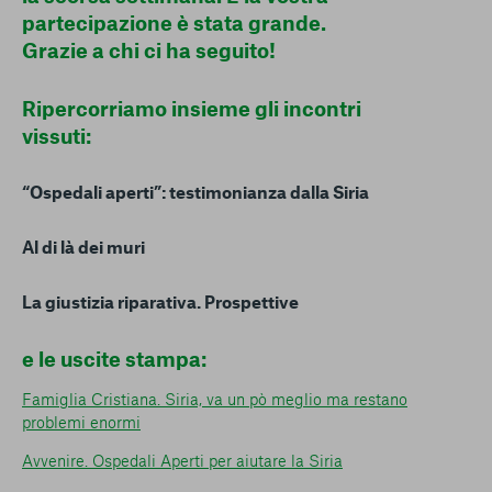
conto del fatto che il blocco di alcuni cookie può
partecipazione è stata grande.
condizionare l’esperienza sulla Piattaforma e il suo
Grazie a chi ci ha seguito!
funzionamento. Premendo “Conferma le mie scelte”, la
selezione relativa ai cookie effettuata verrà salvata. Se non è
stata selezionata alcuna opzione, premere questo pulsante
Ripercorriamo insieme gli incontri
equivarrà a rifiutare tutti i cookie. Per ulteriori informazioni, è
vissuti:
possibile consultare la nostra
Ulteriori informazioni
“Ospedali aperti”: testimonianza dalla Siria
Cookie strettamente necessari
Al di là dei muri
Cookie di analisi
La giustizia riparativa. Prospettive
Cookies di marketing
e le uscite stampa:
Famiglia Cristiana. Siria, va un pò meglio ma restano
problemi enormi
Avvenire. Ospedali Aperti per aiutare la Siria