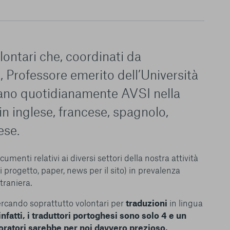
olontari che, coordinati da
i
, Professore emerito dell’Università
tano quotidianamente AVSI nella
 in inglese, francese, spagnolo,
ese.
menti relativi ai diversi settori della nostra attività
 progetto, paper, news per il sito) in prevalenza
straniera.
ercando soprattutto volontari per
traduzioni
in lingua
fatti, i traduttori portoghesi sono solo 4 e un
ratori sarebbe per noi davvero prezioso.
le del funzionamento