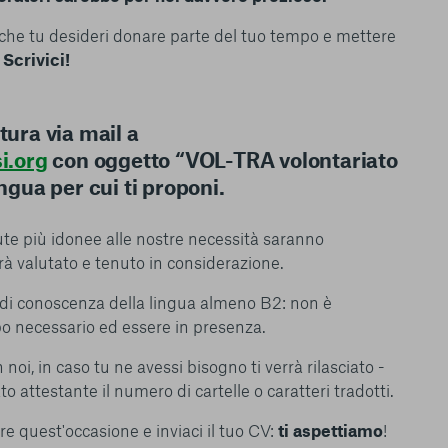
endere l’esperienza di
nche tu desideri donare parte del tuo tempo e mettere
igliorare i nostri
?
Scrivici!
izzati per mostrare
 siti Web e le app di
e utilizziamo e sarà
ze, salvo i Cookie
tura via mail a
ma. È importante tenere
i.org
con oggetto “VOL-TRA volontariato
 l’esperienza sulla
ingua per cui ti proponi.
ie scelte”, la
è stata selezionata
tutti i cookie. Per
te più idonee alle nostre necessità saranno
ri informazioni
rà valutato e tenuto in considerazione.
lo di conoscenza della lingua almeno B2: non è
o necessario ed essere in presenza.
 noi, in caso tu ne avessi bisogno ti verrà rilasciato -
ato attestante il numero di cartelle o caratteri tradotti.
Consenti tutti
re quest'occasione e inviaci il tuo CV:
ti aspettiamo
!