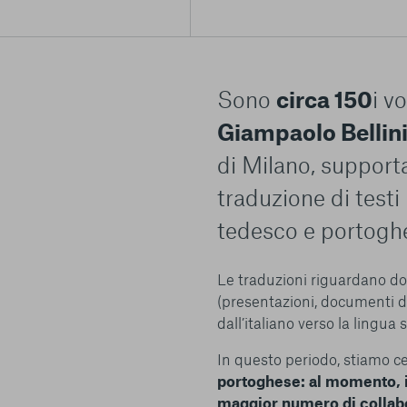
Sono
circa 150
i v
Giampaolo Bellin
di Milano, suppor
traduzione di testi
tedesco e portogh
Le traduzioni riguardano docu
(presentazioni, documenti di
Centro preferenze sulla privacy
dall’italiano verso la lingua 
In questo periodo, stiamo c
portoghese: al momento, in
maggior numero di collabo
I cookie e altre tecnologie simili sono una parte fondamenta