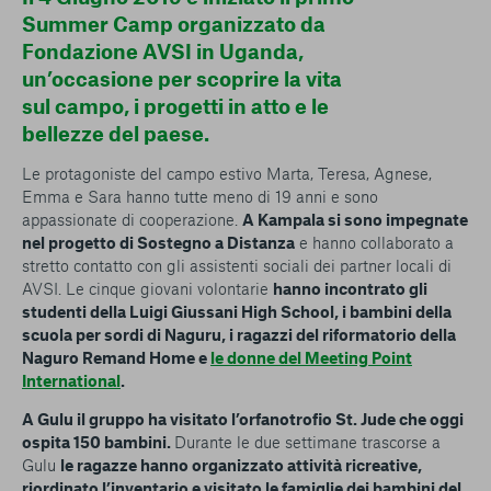
conto del fatto che il blocco di alcuni cookie può
Summer Camp organizzato da
condizionare l’esperienza sulla Piattaforma e il suo
Fondazione AVSI in Uganda,
funzionamento. Premendo “Conferma le mie scelte”, la
un’occasione per scoprire la vita
selezione relativa ai cookie effettuata verrà salvata. Se non è
stata selezionata alcuna opzione, premere questo pulsante
sul campo, i progetti in atto e le
equivarrà a rifiutare tutti i cookie. Per ulteriori informazioni, è
bellezze del paese.
possibile consultare la nostra
Ulteriori informazioni
Le protagoniste del campo estivo Marta, Teresa, Agnese,
Emma e Sara hanno tutte meno di 19 anni e sono
Cookie strettamente necessari
appassionate di cooperazione.
A Kampala si sono impegnate
nel progetto di Sostegno a Distanza
e hanno collaborato a
Cookie di analisi
stretto contatto con gli assistenti sociali dei partner locali di
AVSI. Le cinque giovani volontarie
hanno incontrato gli
studenti della Luigi Giussani High School, i bambini della
Cookies di marketing
scuola per sordi di Naguru, i ragazzi del riformatorio della
Naguro Remand Home e
le donne del Meeting Point
International
.
A Gulu il gruppo ha visitato l’orfanotrofio St. Jude che oggi
ospita 150 bambini.
Durante le due settimane trascorse a
Gulu
le ragazze hanno organizzato attività ricreative,
riordinato l’inventario e visitato le famiglie dei bambini del