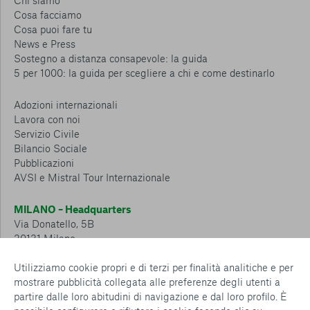
Chi siamo
Cosa facciamo
Cosa puoi fare tu
News e Press
Sostegno a distanza consapevole: la guida
5 per 1000: la guida per scegliere a chi e come destinarlo
Adozioni internazionali
Lavora con noi
Servizio Civile
Bilancio Sociale
Pubblicazioni
AVSI e Mistral Tour Internazionale
MILANO – Headquarters
Via Donatello, 5B
20131 Milano
Tel.: 02 6749 881
Utilizziamo cookie propri e di terzi per finalità analitiche e per
mostrare pubblicità collegata alle preferenze degli utenti a
CESENA – Sostegno a distanza
partire dalle loro abitudini di navigazione e dal loro profilo. È
Via Padre Vicinio da Sarsina, 216