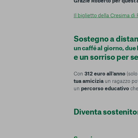
Grazie Roberto per quest'
Il biglietto della Cresima di
Sostegno a distan
un caffé al giorno, due 
e un sorriso per 
Con
312 euro all'anno
(solo
tua amicizia
un ragazzo po
un
percorso educativo
che
Diventa sostenito