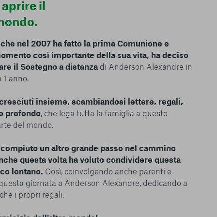
prire il
le del funzionamento
endere l’esperienza di
 mondo.
igliorare i nostri
izzati per mostrare
che nel 2007 ha fatto la prima Comunione e
 siti Web e le app di
mento così importante della sua vita, ha deciso
e utilizziamo e sarà
iare
il Sostegno a distanza
di Anderson Alexandre in
ze, salvo i Cookie
ma. È importante tenere
o 1 anno.
 l’esperienza sulla
ie scelte”, la
resciuti insieme, scambiandosi lettere, regali,
è stata selezionata
to profondo
, che lega tutta la famiglia a questo
tutti i cookie. Per
arte del mondo.
ri informazioni
a compiuto un altro grande passo nel cammino
anche questa volta ha voluto condividere questa
ico lontano.
Così, coinvolgendo anche parenti e
 questa giornata a Anderson Alexandre, dedicando a
che i propri regali.
Consenti tutti