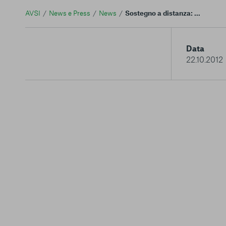
AVSI
News e Press
News
Sostegno a distanza: un'amicizia dell'altro mondo, accompagnata dai grandi gesti che fanno vera la vita
Data
22.10.2012