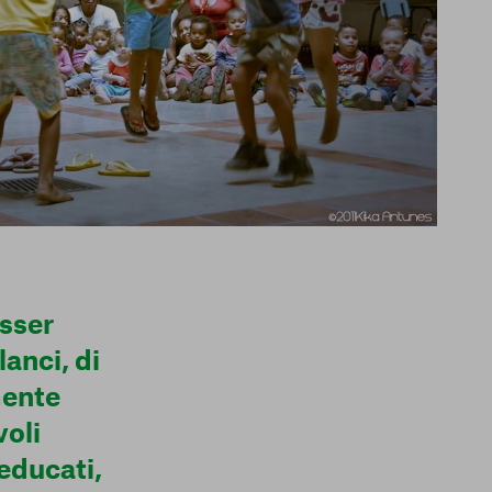
sser
lanci, di
mente
voli
educati,