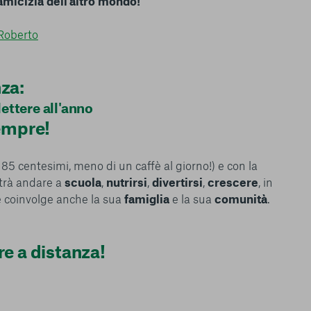
amicizia dell'altro mondo!
 Roberto
za:
lettere all'anno
sempre!
 85 centesimi, meno di un caffè al giorno!) e con la
trà andare a
scuola
,
nutrirsi
,
divertirsi
,
crescere
, in
 coinvolge anche la sua
famiglia
e la sua
comunità
.
re a distanza!