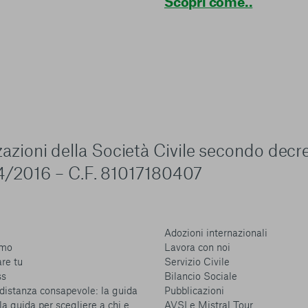
Scopri come..
zzazioni della Società Civile secondo decr
4/2016 – C.F. 81017180407
Adozioni internazionali
amo
Lavora con noi
are tu
Servizio Civile
ss
Bilancio Sociale
distanza consapevole: la guida
Pubblicazioni
la guida per scegliere a chi e
AVSI e Mistral Tour