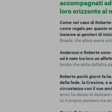
accompagnati ad a
I cookie e altre tecnologie simili sono una parte fondamenta
della nostra Piattaforma. L’obiettivo principale dei cookie è r
loro orizzonte al
navigazione più comoda ed efficiente, nonché consentirci di m
servizi e la Piattaforma stessa. Inoltre, i cookie vengono util
Come nel caso di Roberto 
pubblicità che risulti interessante per l’utente quando visita i
come regalo per questo mo
terzi. Qui sono disponibili tutte le informazioni sui cookie ch
insieme ai genitori di iniz
possibile attivarli e/o disattivarli secondo le proprie preferen
strettamente necessari per il funzionamento della Piattafor
Brasile, che allora aveva sol
conto del fatto che il blocco di alcuni cookie può condizionare
Piattaforma e il suo funzionamento. Premendo “Conferma le m
Anderson e Roberto sono c
selezione relativa ai cookie effettuata verrà salvata. Se non 
ed è nato tra loro un affet
alcuna opzione, premere questo pulsante equivarrà a rifiutare 
bimbo che abita dall'altra p
ulteriori informazioni, è possibile consultare la nostra
Ulterio
Roberto pochi giorni fa h
della fede, la Cresima, e 
circostanza con il suo am
amici ha deciso di dedicare
lui il proprio pensiero ma an
e scelte