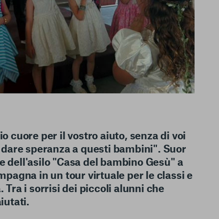
le del funzionamento
endere l’esperienza di
igliorare i nostri
izzati per mostrare
io cuore per il vostro aiuto, senza di voi
 siti Web e le app di
e utilizziamo e sarà
dare speranza a questi bambini". Suor
ze, salvo i Cookie
e dell'asilo "Casa del bambino Gesù" a
ma. È importante tenere
ompagna in un tour virtuale per le classi e
 l’esperienza sulla
 Tra i sorrisi dei piccoli alunni che
ie scelte”, la
è stata selezionata
iutati.
tutti i cookie. Per
ri informazioni