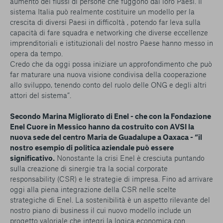
aumento dei flussi di persone che fuggono dai loro Paesi. Il
sistema Italia può realmente costituire un modello per la
crescita di diversi Paesi in difficoltà , potendo far leva sulla
capacità di fare squadra e networking che diverse eccellenze
imprenditoriali e istituzionali del nostro Paese hanno messo in
opera da tempo.
Credo che da oggi possa iniziare un approfondimento che può
far maturare una nuova visione condivisa della cooperazione
allo sviluppo, tenendo conto del ruolo delle ONG e degli altri
attori del sistema”.
Secondo Marina Migliorato di Enel - che con la Fondazione
Enel Cuore in Messico hanno da costruito con AVSI la
nuova sede del centro Maria de Guadalupe a Oaxaca - “il
nostro esempio di politica aziendale può essere
significativo.
Nonostante la crisi Enel è cresciuta puntando
sulla creazione di sinergie tra la social corporate
responsability (CSR) e le strategie di impresa. Fino ad arrivare
oggi alla piena integrazione della CSR nelle scelte
strategiche di Enel. La sostenibilità è un aspetto rilevante del
nostro piano di business il cui nuovo modello include un
progetto valoriale che integri la logica economica con