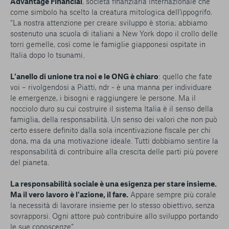
Advantage Financial
, società finanziaria internazionale che
come simbolo ha scelto la creatura mitologica dell'ippogrifo.
“La nostra attenzione per creare sviluppo è storia; abbiamo
sostenuto una scuola di italiani a New York dopo il crollo delle
torri gemelle, così come le famiglie giapponesi ospitate in
Italia dopo lo tsunami.
L'anello di unione tra noi e le ONG è chiaro
: quello che fate
voi – rivolgendosi a Piatti, ndr - è una manna per individuare
le emergenze, i bisogni e raggiungere le persone. Ma il
nocciolo duro su cui costruire il sistema Italia è il senso della
famiglia, della responsabilità. Un senso dei valori che non può
certo essere definito dalla sola incentivazione fiscale per chi
dona, ma da una motivazione ideale. Tutti dobbiamo sentire la
responsabilità di contribuire alla crescita delle parti più povere
del pianeta.
La responsabilità sociale è una esigenza per stare insieme.
Ma il vero lavoro è l'azione, il fare.
Appare sempre più corale
la necessità di lavorare insieme per lo stesso obiettivo, senza
sovrapporsi. Ogni attore può contribuire allo sviluppo portando
le sue conoscenze”.