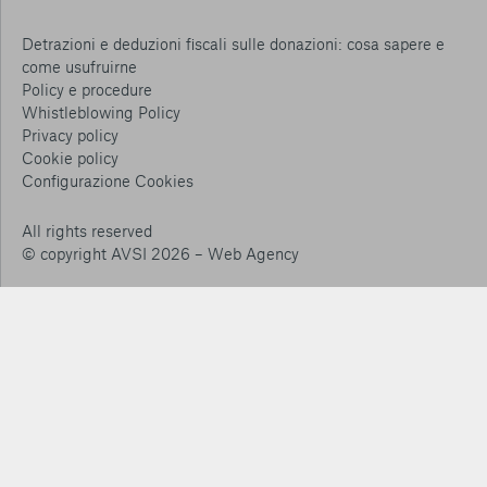
Detrazioni e deduzioni fiscali sulle donazioni: cosa sapere e
come usufruirne
Policy e procedure
Whistleblowing Policy
Privacy policy
Cookie policy
Consenti tutti
Configurazione Cookies
Conferma le mie scelte
All rights reserved
© copyright AVSI 2026 –
Web Agency