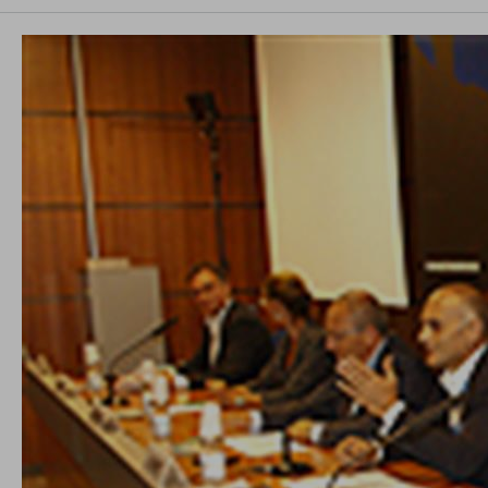
conto del fatto che il blocco di alcuni cookie può
condizionare l’esperienza sulla Piattaforma e il suo
funzionamento. Premendo “Conferma le mie scelte”, la
selezione relativa ai cookie effettuata verrà salvata. Se non è
stata selezionata alcuna opzione, premere questo pulsante
equivarrà a rifiutare tutti i cookie. Per ulteriori informazioni, è
possibile consultare la nostra
Ulteriori informazioni
Cookie strettamente necessari
Cookie di analisi
Cookies di marketing