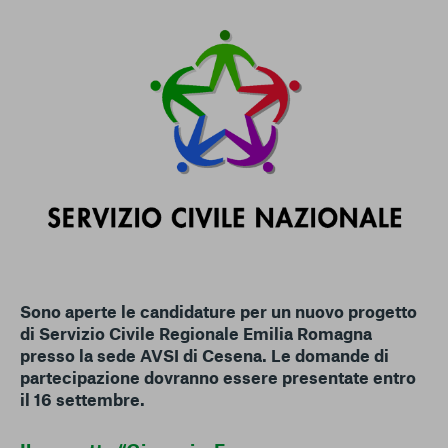
conto del fatto che il blocco di alcuni cookie può
condizionare l’esperienza sulla Piattaforma e il suo
funzionamento. Premendo “Conferma le mie scelte”, la
selezione relativa ai cookie effettuata verrà salvata. Se non è
stata selezionata alcuna opzione, premere questo pulsante
equivarrà a rifiutare tutti i cookie. Per ulteriori informazioni, è
possibile consultare la nostra
Ulteriori informazioni
Cookie strettamente necessari
Cookie di analisi
Cookies di marketing
Sono aperte le candidature per un nuovo progetto
di Servizio Civile Regionale Emilia Romagna
presso la sede AVSI di Cesena. Le domande di
partecipazione dovranno essere presentate entro
il 16 settembre.