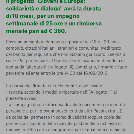
Il progetto “Giovani e Europa:
solidarietà e dialogo" avrà la durata
di 10 mesi , per un impegno
settimanale di 25 ore e un rimborso
mensile pari ad € 360.
Possono presentare domanda i giovani tra i 18 e i 29 anni
compiuti, cittadini italiani, stranieri e comunitari (vedi testo
del bando per requisiti), che non abbiano già svolto il servizio
civile. Per partecipare al bando occorre scaricare il modulo di
domanda (allegato II e allegato III), compilarlo, firmarlo e farlo
pervenire all'ente entro le ore 14.00 del 16/09/2016.
La domanda, firmata dal richiedente, deve essere:
- redatta secondo il modello riportato nell' "Allegato II” al
presente avviso;
- accompagnata da fotocopia di valido documento di identità
personale e per i giovani provenienti da altri Paesi extra UE
da copia del permesso in corso di validità (oppure copia del
permesso scaduto e della ricevuta postale della richiesta di
rinnovo) o della carta di soggiorno, per le quali non è richiesta