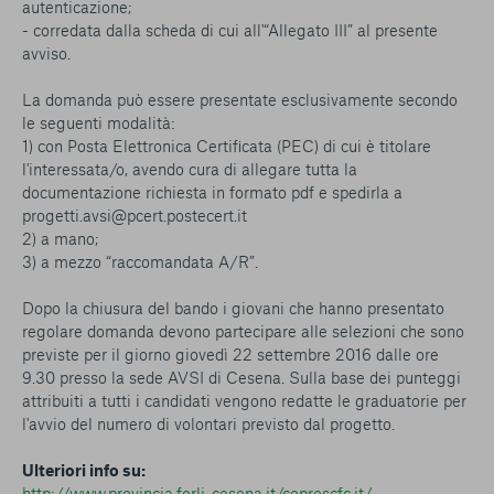
autenticazione;
- corredata dalla scheda di cui all'“Allegato III” al presente
avviso.
La domanda può essere presentate esclusivamente secondo
le seguenti modalità:
1) con Posta Elettronica Certificata (PEC) di cui è titolare
l'interessata/o, avendo cura di allegare tutta la
documentazione richiesta in formato pdf e spedirla a
progetti.avsi@pcert.postecert.it
2) a mano;
3) a mezzo “raccomandata A/R”.
Dopo la chiusura del bando i giovani che hanno presentato
regolare domanda devono partecipare alle selezioni che sono
previste per il giorno giovedì 22 settembre 2016 dalle ore
9.30 presso la sede AVSI di Cesena. Sulla base dei punteggi
attribuiti a tutti i candidati vengono redatte le graduatorie per
l'avvio del numero di volontari previsto dal progetto.
Ulteriori info su:
http://www.provincia.forli-cesena.it/coprescfc.it/