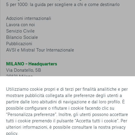
5 per 1000: la guida per scegliere a chi e come destinarlo
Adozioni internazionali
Lavora con noi
Servizio Civile
Bilancio Sociale
Pubblicazioni
AVSI e Mistral Tour Internazionale
MILANO – Headquarters
Via Donatello, 5B
20131 Milano
Tel.: 02 6749 881
Utilizziamo cookie propri e di terzi per finalità analitiche e per
mostrare pubblicità collegata alle preferenze degli utenti a
CESENA – Sostegno a distanza
partire dalle loro abitudini di navigazione e dal loro profilo. È
Via Padre Vicinio da Sarsina, 216
possibile configurare o rifiutare i cookie facendo clic su
47521 Cesena
“Personalizza preferenze”. Inoltre, gli utenti possono accettare
Tel.: 0547 360 811
tutti i cookie premendo il pulsante “Accetta tutti i cookie”. Per
ulteriori informazioni, è possibile consultare la nostra
privacy
Detrazioni e deduzioni fiscali sulle donazioni: cosa sapere e
policy
.