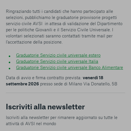
conto del fatto che il blocco di alcuni cookie può
condizionare l’esperienza sulla Piattaforma e il suo
Ringraziando tutti i candidati che hanno partecipato alle
funzionamento. Premendo “Conferma le mie scelte”, la
selezioni, pubblichiamo le graduatorie provvisorie progetti
selezione relativa ai cookie effettuata verrà salvata. Se non è
servizio civile AVSI in attesa di validazione del Dipartimento
stata selezionata alcuna opzione, premere questo pulsante
per le politiche Giovanili e il Servizio Civile Universale. I
equivarrà a rifiutare tutti i cookie. Per ulteriori informazioni, è
volontari selezionati saranno contattati tramite mail per
possibile consultare la nostra
Ulteriori informazioni
l’accettazione della posizione.
Graduatorie Servizio civile universale estero
Cookie strettamente necessari
Graduatorie Servizio civile universale Italia
Graduatorie Servizio civile universale Banco Alimentare
Cookie di analisi
Data di avvio e firma contratto prevista:
venerdì 18
Cookies di marketing
settembre 2026
presso sede di Milano Via Donatello, 5B
Iscriviti alla newsletter
Iscriviti alla newsletter per rimanere aggiornato su tutte le
attività di AVSI nel mondo