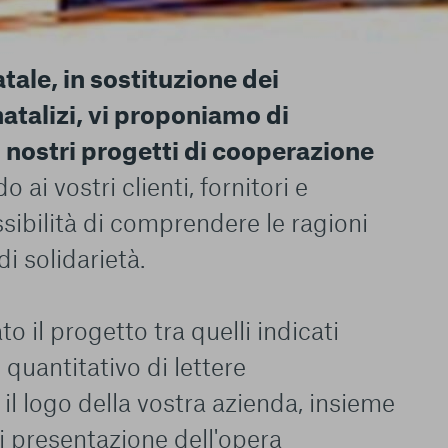
tale, in sostituzione dei
natalizi, vi proponiamo di
 nostri progetti di cooperazione
do ai vostri clienti, fornitori e
ssibilità di comprendere le ragioni
le del funzionamento
endere l’esperienza di
di solidarietà.
igliorare i nostri
izzati per mostrare
 siti Web e le app di
e utilizziamo e sarà
o il progetto tra quelli indicati
ze, salvo i Cookie
 quantitativo di lettere
ma. È importante tenere
 l’esperienza sulla
il logo della vostra azienda, insieme
ie scelte”, la
è stata selezionata
i presentazione dell'opera
tutti i cookie. Per