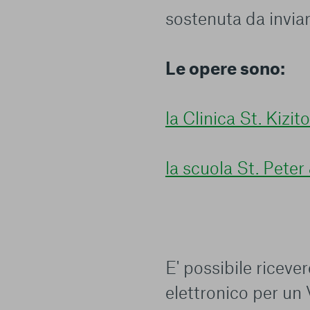
sostenuta da inviare
ulteriori informazioni, è possibile consultare la nostra
Ulterio
Le opere sono:
la Clinica St. Kizit
e scelte
la scuola St. Peter
E' possibile riceve
elettronico per un 