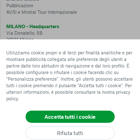
Pubblicazioni
AVSI e Mistral Tour Internazionale
MILANO – Headquarters
Via Donatello, 5B
20131 Milano
Tel.: 02 6749 881
Utilizziamo cookie propri e di terzi per finalità analitiche e per
mostrare pubblicità collegata alle preferenze degli utenti a
CESENA – Sostegno a distanza
partire dalle loro abitudini di navigazione e dal loro profilo. È
Via Padre Vicinio da Sarsina, 216
possibile configurare o rifiutare i cookie facendo clic su
47521 Cesena
“Personalizza preferenze”. Inoltre, gli utenti possono accettare
Tel.: 0547 360 811
tutti i cookie premendo il pulsante “Accetta tutti i cookie”. Per
ulteriori informazioni, è possibile consultare la nostra
privacy
Detrazioni e deduzioni fiscali sulle donazioni: cosa sapere e
policy
.
come usufruirne
Policy e procedure
Whistleblowing Policy
Accetta tutti i cookie
Privacy policy
Consenti tutti
Cookie policy
Rifiuta tutti
Configurazione Cookies