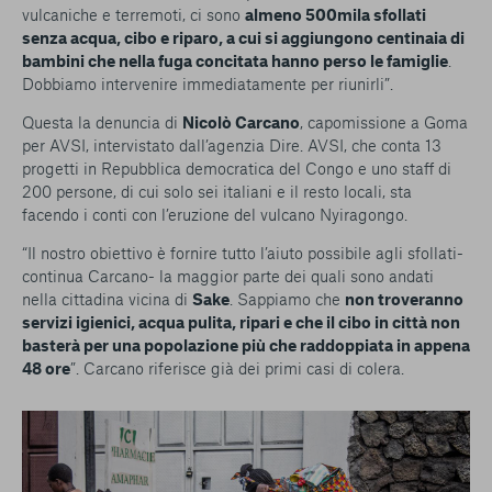
conto del fatto che il blocco di alcuni cookie può
vulcaniche e terremoti, ci sono
almeno 500mila sfollati
condizionare l’esperienza sulla Piattaforma e il suo
senza acqua, cibo e riparo, a cui si aggiungono centinaia di
funzionamento. Premendo “Conferma le mie scelte”, la
bambini che nella fuga concitata hanno perso le famiglie
.
selezione relativa ai cookie effettuata verrà salvata. Se non è
Dobbiamo intervenire immediatamente per riunirli”.
stata selezionata alcuna opzione, premere questo pulsante
Questa la denuncia di
Nicolò Carcano
, capomissione a Goma
equivarrà a rifiutare tutti i cookie. Per ulteriori informazioni, è
per AVSI, intervistato dall’agenzia Dire. AVSI, che conta 13
possibile consultare la nostra
Ulteriori informazioni
progetti in Repubblica democratica del Congo e uno staff di
200 persone, di cui solo sei italiani e il resto locali, sta
Cookie strettamente necessari
facendo i conti con l’eruzione del vulcano Nyiragongo.
“Il nostro obiettivo è fornire tutto l’aiuto possibile agli sfollati-
Cookie di analisi
continua Carcano- la maggior parte dei quali sono andati
nella cittadina vicina di
Sake
. Sappiamo che
non troveranno
Cookies di marketing
servizi igienici, acqua pulita, ripari e che il cibo in città non
basterà per una popolazione più che raddoppiata in appena
48 ore
”. Carcano riferisce già dei primi casi di colera.