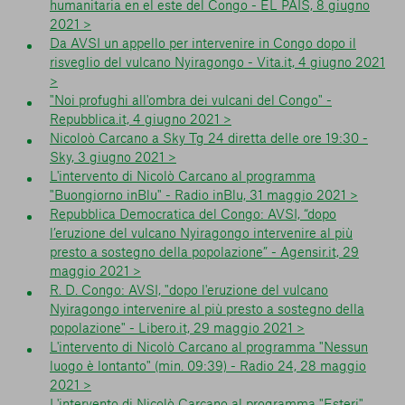
humanitaria en el este del Congo - EL PAÍS, 8 giugno
2021 >
Da AVSI un appello per intervenire in Congo dopo il
risveglio del vulcano Nyiragongo - Vita.it, 4 giugno 2021
>
"Noi profughi all'ombra dei vulcani del Congo" -
Repubblica.it, 4 giugno 2021 >
Nicoloò Carcano a Sky Tg 24 diretta delle ore 19:30 -
Sky, 3 giugno 2021 >
L'intervento di Nicolò Carcano al programma
"Buongiorno inBlu" - Radio inBlu, 31 maggio 2021 >
Repubblica Democratica del Congo: AVSI, “dopo
l’eruzione del vulcano Nyiragongo intervenire al più
presto a sostegno della popolazione” - Agensir.it, 29
maggio 2021 >
R. D. Congo: AVSI, "dopo l'eruzione del vulcano
Nyiragongo intervenire al più presto a sostegno della
popolazione" - Libero.it, 29 maggio 2021 >
L'intervento di Nicolò Carcano al programma "Nessun
luogo è lontanto" (min. 09:39) - Radio 24, 28 maggio
2021 >
L'intervento di Nicolò Carcano al programma "Esteri"