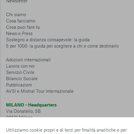
Newsletter
Chi siamo
Cosa facciamo
Cosa puoi fare tu
News e Press
Sostegno a distanza consapevole: la guida
5 per 1000: la guida per scegliere a chi e come destinarlo
Adozioni internazionali
Lavora con noi
Servizio Civile
Bilancio Sociale
Pubblicazioni
AVSI e Mistral Tour Internazionale
MILANO – Headquarters
Via Donatello, 5B
20131 Milano
Tel.: 02 6749 881
Utilizziamo cookie propri e di terzi per finalità analitiche e per