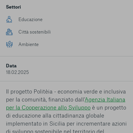
conto del fatto che il blocco di alcuni cookie può
Settori
condizionare l’esperienza sulla Piattaforma e il suo
funzionamento. Premendo “Conferma le mie scelte”, la
Educazione
selezione relativa ai cookie effettuata verrà salvata. Se non è
stata selezionata alcuna opzione, premere questo pulsante
Città sostenibili
equivarrà a rifiutare tutti i cookie. Per ulteriori informazioni, è
possibile consultare la nostra
Ulteriori informazioni
Ambiente
Cookie strettamente necessari
Data
Cookie di analisi
18.02.2025
Cookies di marketing
Il progetto Politèia - economia verde e inclusiva
per la comunità, finanziato dall’
Agenzia Italiana
per la Cooperazione allo Sviluppo
è un progetto
di educazione alla cittadinanza globale
implementato in Sicilia per incrementare azioni
di sviluppo sostenibile nel territorio del