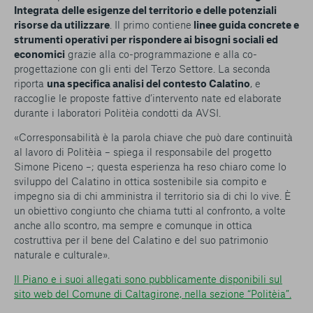
Integrata
delle esigenze del territorio e delle potenziali
risorse da utilizzare
. Il primo contiene
linee guida concrete e
strumenti operativi per rispondere ai bisogni sociali ed
economici
grazie alla co-programmazione e alla co-
progettazione con gli enti del Terzo Settore. La seconda
riporta
una specifica analisi del contesto Calatino
, e
raccoglie le proposte fattive d’intervento nate ed elaborate
durante i laboratori Politèia condotti da AVSI.
«Corresponsabilità è la parola chiave che può dare continuità
al lavoro di Politèia – spiega il responsabile del progetto
Simone Piceno –; questa esperienza ha reso chiaro come lo
sviluppo del Calatino in ottica sostenibile sia compito e
impegno sia di chi amministra il territorio sia di chi lo vive. È
un obiettivo congiunto che chiama tutti al confronto, a volte
anche allo scontro, ma sempre e comunque in ottica
costruttiva per il bene del Calatino e del suo patrimonio
naturale e culturale».
Il Piano e i suoi allegati sono pubblicamente disponibili sul
sito web del Comune di Caltagirone, nella sezione “Politèia”.