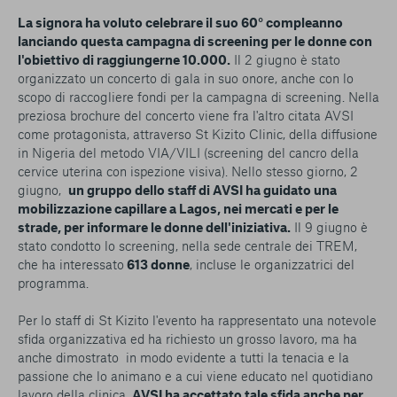
La signora ha voluto celebrare il suo 60° compleanno
lanciando questa campagna di screening per le donne con
l'obiettivo di raggiungerne 10.000.
Il 2 giugno è stato
organizzato un concerto di gala in suo onore, anche con lo
scopo di raccogliere fondi per la campagna di screening. Nella
preziosa brochure del concerto viene fra l'altro citata AVSI
come protagonista, attraverso St Kizito Clinic, della diffusione
in Nigeria del metodo VIA/VILI (screening del cancro della
cervice uterina con ispezione visiva). Nello stesso giorno, 2
giugno,
un gruppo dello staff di AVSI ha guidato una
mobilizzazione capillare a Lagos, nei mercati e per le
strade, per informare le donne dell'iniziativa.
Il 9 giugno è
stato condotto lo screening, nella sede centrale dei TREM,
che ha interessato
613 donne
, incluse le organizzatrici del
programma.
Per lo staff di St Kizito l'evento ha rappresentato una notevole
sfida organizzativa ed ha richiesto un grosso lavoro, ma ha
anche dimostrato in modo evidente a tutti la tenacia e la
passione che lo animano e a cui viene educato nel quotidiano
lavoro della clinica.
AVSI ha accettato tale sfida anche per