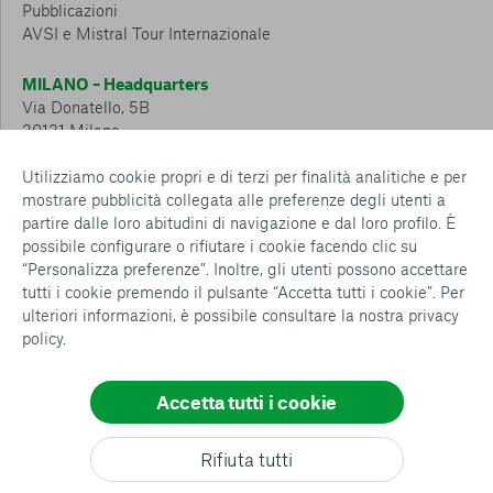
Pubblicazioni
AVSI e Mistral Tour Internazionale
MILANO – Headquarters
Via Donatello, 5B
20131 Milano
Tel.: 02 6749 881
Utilizziamo cookie propri e di terzi per finalità analitiche e per
mostrare pubblicità collegata alle preferenze degli utenti a
CESENA – Sostegno a distanza
partire dalle loro abitudini di navigazione e dal loro profilo. È
Via Padre Vicinio da Sarsina, 216
possibile configurare o rifiutare i cookie facendo clic su
47521 Cesena
“Personalizza preferenze”. Inoltre, gli utenti possono accettare
Tel.: 0547 360 811
tutti i cookie premendo il pulsante “Accetta tutti i cookie”. Per
ulteriori informazioni, è possibile consultare la nostra
privacy
Detrazioni e deduzioni fiscali sulle donazioni: cosa sapere e
policy
.
come usufruirne
Policy e procedure
Whistleblowing Policy
Accetta tutti i cookie
Privacy policy
Cookie policy
Consenti tutti
Rifiuta tutti
Configurazione Cookies