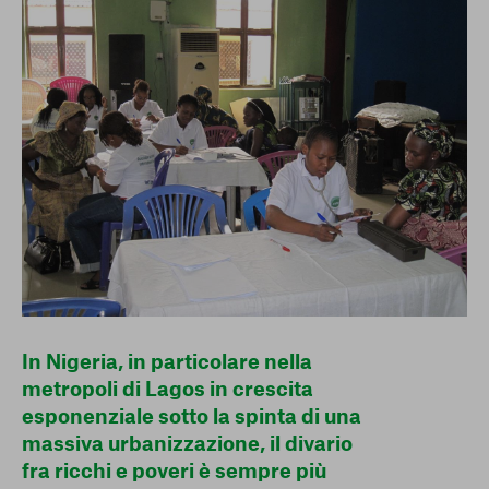
conto del fatto che il blocco di alcuni cookie può
condizionare l’esperienza sulla Piattaforma e il suo
funzionamento. Premendo “Conferma le mie scelte”, la
selezione relativa ai cookie effettuata verrà salvata. Se non è
stata selezionata alcuna opzione, premere questo pulsante
equivarrà a rifiutare tutti i cookie. Per ulteriori informazioni, è
possibile consultare la nostra
Ulteriori informazioni
Cookie strettamente necessari
Cookie di analisi
Cookies di marketing
In Nigeria, in particolare nella
metropoli di Lagos in crescita
esponenziale sotto la spinta di una
massiva urbanizzazione, il divario
fra ricchi e poveri è sempre più