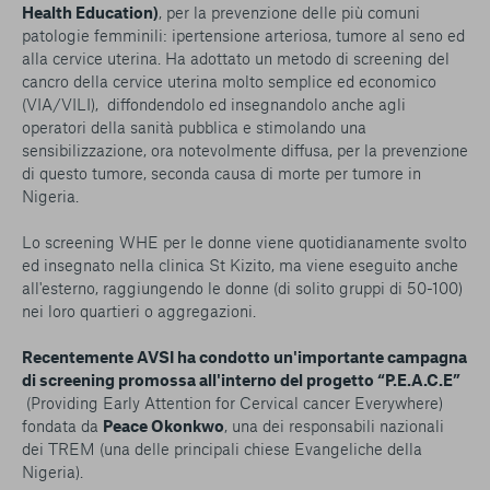
Health Education)
, per la prevenzione delle più comuni
patologie femminili: ipertensione arteriosa, tumore al seno ed
alla cervice uterina. Ha adottato un metodo di screening del
cancro della cervice uterina molto semplice ed economico
(VIA/VILI), diffondendolo ed insegnandolo anche agli
operatori della sanità pubblica e stimolando una
sensibilizzazione, ora notevolmente diffusa, per la prevenzione
di questo tumore, seconda causa di morte per tumore in
Nigeria.
Lo screening WHE per le donne viene quotidianamente svolto
ed insegnato nella clinica St Kizito, ma viene eseguito anche
all'esterno, raggiungendo le donne (di solito gruppi di 50-100)
nei loro quartieri o aggregazioni.
Recentemente AVSI ha condotto un'importante campagna
di screening promossa all'interno del progetto “P.E.A.C.E”
(Providing Early Attention for Cervical cancer Everywhere)
fondata da
Peace Okonkwo
, una dei responsabili nazionali
dei TREM (una delle principali chiese Evangeliche della
Nigeria).